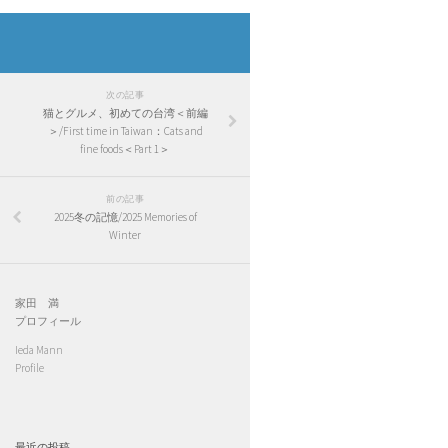
次の記事
猫とグルメ、初めての台湾＜前編
＞/First time in Taiwan：Cats and
fine foods＜Part 1＞
前の記事
2025冬の記憶/2025 Memories of
Winter
家田 満
プロフィール
Ieda Mann
Profile
最近の投稿