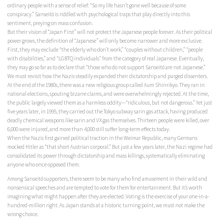
ordinary people with a sense of relief: “So my life hasn’t gone well because of some
conspiracy.” Sanseitō is riddled with psychological traps that play directly into this
sentiment, preying on mass confusion.
But their vision of “Japan First” will not protect the Japanese people forever. As their political
power grows, the definition of “Japanese” will only become narrower and more exclusive.
First, they may exclude “the elderly who don’t work,” “couples without children,” “people
with disabilities,” and “LGBTQ individuals” from the category of real Japanese. Eventually,
they may go so far as to declare that “those who do not support Sanseitō are not Japanese.”
We must revisit how the Nazis steadily expanded their dictatorship and purged dissenters.
At the end of the 1980s, there was a new religious group called Aum Shinrikyo. They ran in
national elections, spouting bizarre claims, and were overwhelmingly rejected. At the time,
the public largely viewed them as a harmless oddity—“ridiculous, but not dangerous.” Yet just
five years later, in 1995, they carried out the Tokyo subway sarin gas attack, having produced
deadly chemical weapons like sarin and VX gas themselves. Thirteen people were killed, over
6,000 were injured, and more than 4,000 still suffer long-term effects today.
When the Nazis first gained political traction in the Weimar Republic, many Germans
mocked Hitler as “that short Austrian corporal.” But just a few years later, the Nazi regime had
consolidated its power through dictatorship and mass killings, systematically eliminating
anyone who once opposed them.
Among Sanseitō supporters, there seem to be many who find amusement in their wild and
nonsensical speeches and are tempted to vote for them for entertainment. But it’s worth
imagining what might happen after they are elected. Voting is the exercise of your one-in-a-
hundred-million right. As Japan stands at a historic turning point, we must not make the
wrong choice.