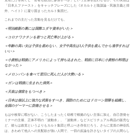
党名だけを聞くと「若者も政治に参加すべき」という主張を思わせるが、その実態は
「日本人ファースト」をキャッチフレーズにした《オカルトと陰謀論・民族主義と排
外、ヘイト》に凝り固まったカルト集団だ。
これまでの主だった言動を見るだけでも、
＜明治維新の裏には国際ユダヤ資本がいた＞
＜コロナワクチンを射つと死亡率が上がる＞
＜年齢の高い女は子供を産めない、女子中高生は3人子供を産んでから進学すれば
いい＞
＜小麦粉は戦後にアメリカによって持ち込まれた、戦前に日本に小麦粉の料理は
なかった＞
＜メロンパンを食べて翌日に死んだ人が大勢いる＞
＜ガンは戦後に生まれた病気＞
＜天皇は側室をもつべき＞
＜日本は核以上に強力な武装をすべき、国防のためにはドローン部隊を組織し、
全国のゲーマーに防衛させる＞
もはや枚挙に暇がない、こうしたまったく幼稚で根拠のない主張に加え、自己啓発セ
ミナーの主催、正体不明の「波動水」、「波動米」などスピリチュアル商品の販売な
ど、彼らは政党というよりもカルト集団と呼ぶべき存在だろう。さらに党首の神谷氏
は、きわめて他人への支配欲が強い人間で、一切の反論を許さないタイプの人間らし