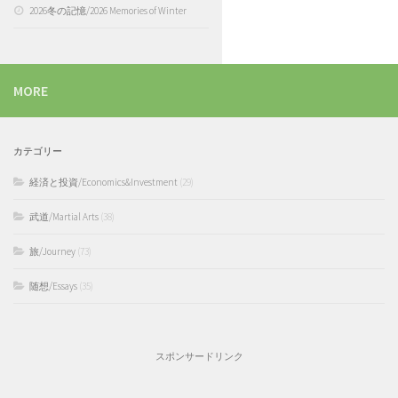
2026冬の記憶/2026 Memories of Winter
MORE
カテゴリー
経済と投資/Economics&Investment
(29)
武道/Martial Arts
(38)
旅/Journey
(73)
随想/Essays
(35)
スポンサードリンク