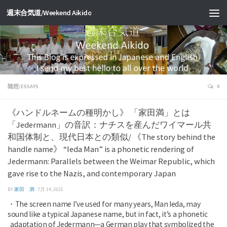
週末合気道/Weekend Aikido
随想/ESSAYS
0
《ハンドルネームの種明かし》 「家田満」とは
「Jedermann」の音訳：ナチスを産んだワイマール共
和国体制と、現代日本との類似/ 《The story behind the
handle name》 “Ieda Man” is a phonetic rendering of
Jedermann: Parallels between the Weimar Republic, which
gave rise to the Nazis, and contemporary Japan
BY
家田 満
·
7月 14, 2025
・The screen name I’ve used for many years, Man Ieda, may
sound like a typical Japanese name, but in fact, it’s a phonetic
adaptation of Jedermann—a German play that symbolized the