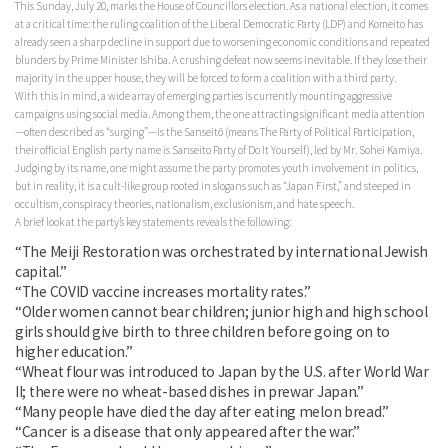
This Sunday, July 20, marks the House of Councillors election. As a national election, it comes
at a critical time: the ruling coalition of the Liberal Democratic Party (LDP) and Komeito has
already seen a sharp decline in support due to worsening economic conditions and repeated
blunders by Prime Minister Ishiba. A crushing defeat now seems inevitable. If they lose their
majority in the upper house, they will be forced to form a coalition with a third party.
With this in mind, a wide array of emerging parties is currently mounting aggressive
campaigns using social media. Among them, the one attracting significant media attention
—often described as “surging”—is the Sanseitō (means The Party of Political Participation,
their official English party name is Sanseito Party of Do It Yourself), led by Mr. Sohei Kamiya.
Judging by its name, one might assume the party promotes youth involvement in politics,
but in reality, it is a cult-like group rooted in slogans such as “Japan First,” and steeped in
occultism, conspiracy theories, nationalism, exclusionism, and hate speech.
A brief look at the party’s key statements reveals the following:
“The Meiji Restoration was orchestrated by international Jewish
capital.”
“The COVID vaccine increases mortality rates.”
“Older women cannot bear children; junior high and high school
girls should give birth to three children before going on to
higher education.”
“Wheat flour was introduced to Japan by the U.S. after World War
II; there were no wheat-based dishes in prewar Japan.”
“Many people have died the day after eating melon bread.”
“Cancer is a disease that only appeared after the war.”