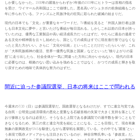
しか要しなかった。1930年の躍進からわずか3年後の1933年にヒトラーは首相の指名
を受け、ワイマール共和国はここで崩壊した。悪名高いゲシュタポの前身組織もこの
年に作られている。ファシズムと民族浄化の狂気に彩られた破滅の始まりだ。
現代の日本でも「文化」が重要なキーワードだ。TV番組を見ると「外国人旅行者は誰
しも日本文化に夢中」と言いたげな番組が毎日流れる。しかしこれ以前の日本が誇っ
ていたのは、優秀な工業製品や高い経済成長力だったはずだ。やたらに過去の遺産で
ある文化や精神面を云々し始めたら、国としての成長はすでに現在進行形ではなくな
ったと見た方がいい。さらに「文化や伝統」といったことだけだったらいいが、これ
が「大和民族精神の復活、世界一優秀な民族と国家」などといった“独りよがりの妄
想”に走り出したら、社会全体が一気に間違った方向に向かいかねない。現代の日本
に必要なのは、根拠のない思い込みを強めることではなく、かつての成長と輝きを取
り戻すための地味で具体的な努力のはずだ。
間近に迫った参議院選挙、日本の将来はここで問われる
今週末の7/20（日）は参議院選挙だ。国政選挙となるわけだが、すでに連立与党であ
る自民・公明党は経済環境の悪化と度重なる石破首相の失策で大きく支持を落として
おり惨敗となるのは必至だ。そうなると上院である参議院での過半数を保つこともで
きなくなるため、第三の党と連立与党を組むことになる。ここを目指して、現在有象
無象の新興政党がSNSを駆使しながら選挙戦を展開している。その中でも“躍進”とい
う表現で既存メディアからも注目されているのが、神谷宗幣氏率いる『参政党』だ。