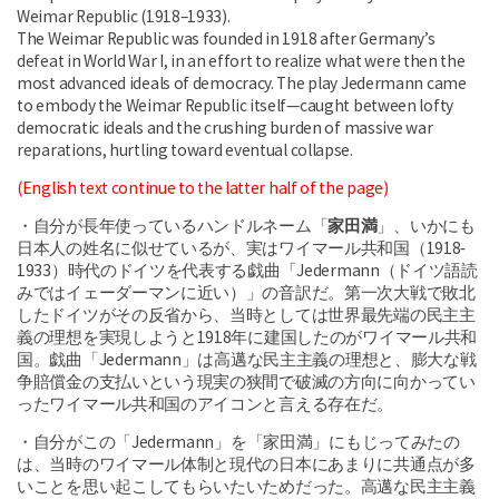
Weimar Republic (1918–1933).
The Weimar Republic was founded in 1918 after Germany’s
defeat in World War I, in an effort to realize what were then the
most advanced ideals of democracy. The play Jedermann came
to embody the Weimar Republic itself—caught between lofty
democratic ideals and the crushing burden of massive war
reparations, hurtling toward eventual collapse.
(English text continue to the latter half of the page)
・自分が長年使っているハンドルネーム「
家田満
」、いかにも
日本人の姓名に似せているが、実はワイマール共和国（1918‐
1933）時代のドイツを代表する戯曲「Jedermann（ドイツ語読
みではイェーダーマンに近い）」の音訳だ。第一次大戦で敗北
したドイツがその反省から、当時としては世界最先端の民主主
義の理想を実現しようと1918年に建国したのがワイマール共和
国。戯曲「Jedermann」は高邁な民主主義の理想と、膨大な戦
争賠償金の支払いという現実の狭間で破滅の方向に向かってい
ったワイマール共和国のアイコンと言える存在だ。
・自分がこの「Jedermann」を「家田満」にもじってみたの
は、当時のワイマール体制と現代の日本にあまりに共通点が多
いことを思い起こしてもらいたいためだった。高邁な民主主義