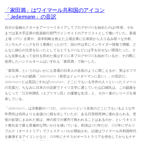
「家田満」はワイマール共和国のアイコン
「Jedermann」の音訳
自分が金融セクターをアーリーリタイアしてブログやSNSを始めたのは8年前、それ
までは某大手証券の投資銀行部門でインサイドのアナリストとして働いていた。新規
上場（IPO）企業や、資本戦略を抱えた上場企業に公表前から入り込み様々な分析、
コンサルティングを行う業務だったので、頭の中は常にインサイダー情報で満載、ど
んなに細心の注意を払ったとしてもとてもSNSなどには手を出せない環境だった。そ
んな反動もあって会社を辞めた後はすぐに本ブログやSNSを始めているが、その際に
使用したハンドルネームはいずれも「家田満」で統一した。
「家田満」というのはいかにも普通の日本人の名前のように聞こえるが、実はホフマ
ンシュタールの戯曲「Jedermann（発音はイェーダーマンに近い）」の音訳だ。
Jedermannとは英語にすればEveryman、どこにでもいる市井の人々といったイメージ
の言葉だ。ちなみに日本の小説家でドイツ文学に通じていた山口瞳氏は、この戯曲を
もじって「江分利満氏（エブリマン氏）の優雅な生活」と、その一連のシリーズを発
表している。
「Jedermann」は宗教劇の一つだ。Jedermannという名前のどこにでもいるような中
年男性は信仰よりも金儲けに精を出していたが、ある日突然死神に連れ去られる。世
俗の欲望にまみれた彼は、神の前での審判で救われることはあるのか、というキリス
ト教社会で最も普遍的な問いかけを描いている。初演は1912年だが、1920年にザルツ
ブルク（オーストリア）でフェスティバルが開始され、以後はワイマール共和国時代
を象徴するアイコンとなり、1938年にナチスがオーストラリアを併合してからもナチ