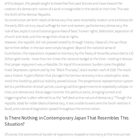
of this despair, the people sought to break free from past failures and move toward the
creation of a democratic nation of a kind unimaginable in the world at that time. This was
the birth of the Weimar Republic.
Its constitution set forth ideals of democracy that were remarkably modern and ambitious for
the early 20th century: equal suffrage for men and women, parliamentary democracy, the
rule of law, explicit constitutional guarantees of basic human rights, federalism, separation of
church and state, and the recognition of social rights.
However, the republic did not proceed smoothly through history. Above all, the sacrifices
borne from defeat in the war were simply too great. Beyond the national sense of
humiliation, the reparations imposed on Germany by the Treaty of Versailles amounted to 132
billion gold marks—more than ten times the national budget at the time—making it obvious
that proper repayment was unfeasible. On top of this economic burden came the global
Great Depression, epitomized by the “Black Thursday”, stock market crash of 1929. The result
was a historic hyperinflation that plunged the German economy into a catastrophic state.
Amid this hardship, political stability proved elusive. The proportional representation system
led to a proliferation of small parties, causing coalition governments to repeatedly collapse. In
time, anti-democratic forces began to enter the political arena, bringing turmoil and
triggering what is often referred to as the “self-destructive nature of democracy.” Though the
republic stood for noble ideals of democracy, it was unable to overcome the harsh realities it
faced, and a sense of stagnation spread throughout the entire nation.
Is There Nothing in Contemporary Japan That Resembles This
Situation?
Of course, the astronomical burden of reparations imposed on Germany at the time cannot