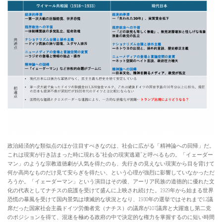
政治経済的な類似点のほか注目すべきなのは、社会に広がる「精神論への回帰」だ。
これは現実が行き詰まった時に現れる“社会の現実逃避”と呼べるもの。「イェーダー
マン」のような宗教道徳劇が人気を得たのも、先行きの見えない現実から目を背けて
何か高尚なものだけ見て安らぎを得たい、という心理が強烈に影響していなかっただ
ろうか。「イェーダーマン」という演目はその後、アーリア民族の道徳的に優れた文
化の代表としてナチスの庇護を受けて盛んに上映され続けた。1929年から始まる世界
恐慌の暴風を受けて国内景気は壊滅的な状況となり、1930年の選挙ではそれまで12議
席だった国家社会主義ドイツ労働者党（ナチス）の議席が107議席と大躍進し第二党
のポジションを得て、混迷を極める政府の中で決定的な権力を掌握するのに短い時間