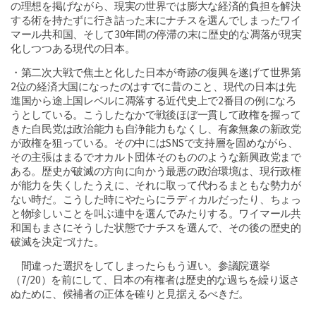
の理想を掲げながら、現実の世界では膨大な経済的負担を解決
する術を持たずに行き詰った末にナチスを選んでしまったワイ
マール共和国、そして30年間の停滞の末に歴史的な凋落が現実
化しつつある現代の日本。
・第二次大戦で焦土と化した日本が奇跡の復興を遂げて世界第
2位の経済大国になったのはすでに昔のこと、現代の日本は先
進国から途上国レベルに凋落する近代史上で2番目の例になろ
うとしている。こうしたなかで戦後ほぼ一貫して政権を握って
きた自民党は政治能力も自浄能力もなくし、有象無象の新政党
が政権を狙っている。その中にはSNSで支持層を固めながら、
その主張はまるでオカルト団体そのもののような新興政党まで
ある。歴史が破滅の方向に向かう最悪の政治環境は、現行政権
が能力を失くしたうえに、それに取って代わるまともな勢力が
ない時だ。こうした時にやたらにラディカルだったり、ちょっ
と物珍しいことを叫ぶ連中を選んでみたりする。ワイマール共
和国もまさにそうした状態でナチスを選んで、その後の歴史的
破滅を決定づけた。
間違った選択をしてしまったらもう遅い。参議院選挙
（7/20）を前にして、日本の有権者は歴史的な過ちを繰り返さ
ぬために、候補者の正体を確りと見据えるべきだ。