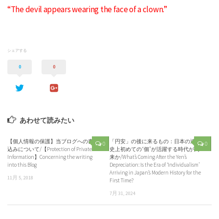
“The devil appears wearing the face of a clown.”
シェアする
0
0
あわせて読みたい
【個人情報の保護】当ブログへの書き
「円安」の後に来るもの：日本の近代
0
0
込みについて/【Protection of Private
史上初めての“個”が活躍する時代が到
Information】Concerning the writing
来か/What’s Coming After the Yen’s
into this Blog
Depreciation: Is the Era of ‘Individualism’
Arriving in Japan’s Modern History for the
11月 5, 2018
First Time?
7月 31, 2024