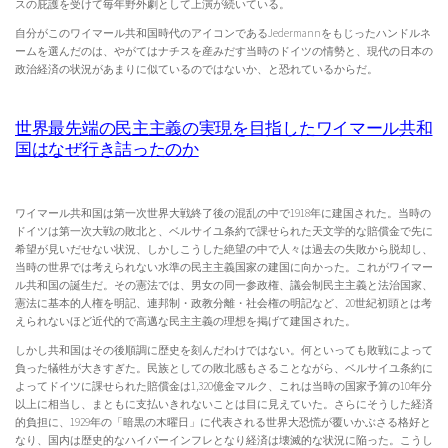
スの庇護を受けて毎年野外劇として上演が続いている。
自分がこのワイマール共和国時代のアイコンであるJedermannをもじったハンドルネ
ームを選んだのは、やがてはナチスを産みだす当時のドイツの情勢と、現代の日本の
政治経済の状況があまりに似ているのではないか、と恐れているからだ。
世界最先端の民主主義の実現を目指したワイマール共和
国はなぜ行き詰ったのか
ワイマール共和国は第一次世界大戦終了後の混乱の中で1918年に建国された。当時の
ドイツは第一次大戦の敗北と、ベルサイユ条約で課せられた天文学的な賠償金で先に
希望が見いだせない状況、しかしこうした絶望の中で人々は過去の失敗から脱却し、
当時の世界では考えられない水準の民主主義国家の建国に向かった。これがワイマー
ル共和国の誕生だ。その憲法では、男女の同一参政権、議会制民主主義と法治国家、
憲法に基本的人権を明記、連邦制・政教分離・社会権の明記など、20世紀初頭とは考
えられないほど近代的で高邁な民主主義の理想を掲げて建国された。
しかし共和国はその後順調に歴史を刻んだわけではない。何といっても敗戦によって
負った犠牲が大きすぎた。民族としての敗北感もさることながら、ベルサイユ条約に
よってドイツに課せられた賠償金は1,320億金マルク、これは当時の国家予算の10年分
以上に相当し、まともに支払いきれないことは目に見えていた。さらにそうした経済
的負担に、1929年の「暗黒の木曜日」に代表される世界大恐慌が覆いかぶさる格好と
なり、国内は歴史的なハイパーインフレとなり経済は壊滅的な状況に陥った。こうし