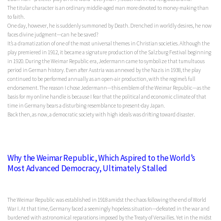
The titular character is an ordinary middle-aged man more devoted to money-making than
to faith.
One day, however, he is suddenly summoned by Death. Drenched in worldly desires, he now
faces divine judgment—can he be saved?
It’s a dramatization of one of the most universal themes in Christian societies. Although the
play premiered in 1912, it became a signature production of the Salzburg Festival beginning
in 1920. During the Weimar Republic era, Jedermann came to symbolize that tumultuous
period in German history. Even after Austria was annexed by the Nazis in 1938, the play
continued to be performed annually as an open-air production, with the regime’s full
endorsement. The reason I chose Jedermann—this emblem of the Weimar Republic—as the
basis for my online handle is because I fear that the political and economic climate of that
time in Germany bears a disturbing resemblance to present-day Japan.
Back then, as now, a democratic society with high ideals was drifting toward disaster.
Why the Weimar Republic, Which Aspired to the World’s
Most Advanced Democracy, Ultimately Stalled
The Weimar Republic was established in 1918 amidst the chaos following the end of World
War I. At that time, Germany faced a seemingly hopeless situation—defeated in the war and
burdened with astronomical reparations imposed by the Treaty of Versailles. Yet in the midst