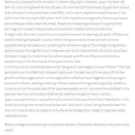
be directly compared to the situation in present-day Japan. However, Japan has been left
behind in terms of growth for over 30 years. Its nominal GDP has already slipped from second
to fourth place in the world (soon to be fifth), and in terms of global competitiveness, it has
fallen from the very top to 38th place. With little hope for future growth, there is a pervasive
sense of despair about what lies ahead. People are increasingly reluctant to spend their
earnings and instead choose to save, as household incomes continue to decline.
To begin with, the rise in social insurance premiums and the soaring cost-push inflation are
steadily eroding disposable income. Within the government, there are even extreme
proposals being discussed, such as setting the retirement age at 75 and beginning pension
payments only from age 80. If such measures were to be implemented, the result would be a
dystopian image of a modern society where people work for over 50 years and receive a
pension only in the final two or three years of their lives.
In the short term, the delicate balance of “low growth, low wages, and low inflation” that had
persisted since the 1990s has collapsed rapidly over the past two or three years. While low
growth and low wages remain unchanged, external factors have triggered a sharp surge in
cost-push inflation, leading to soaring inflation rates and living costs. Especially notable is
the price of rice, the staple food of the Japanese people, which has more than doubled in the
past year due to a combination of abnormal weather and government inaction.
Japan now seems to be in a situation eerily similar to the eve of the French Revolution—it is
almost puzzling that no riots have broken out. With each citizen being forced to bear the
brunt of national decline, a deep and murky sense of stagnation is beginning to permeate
Japanese society.
Below is a diagram attempting a comparison between the Weimar Republic and present-day
Japan: