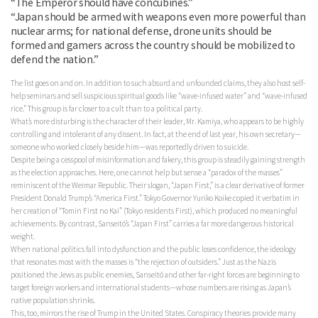
“The Emperor should have concubines.”
“Japan should be armed with weapons even more powerful than
nuclear arms; for national defense, drone units should be
formed and gamers across the country should be mobilized to
defend the nation.”
The list goes on and on. In addition to such absurd and unfounded claims, they also host self-
help seminars and sell suspicious spiritual goods like “wave-infused water” and “wave-infused
rice.” This group is far closer to a cult than to a political party.
What’s more disturbing is the character of their leader, Mr. Kamiya, who appears to be highly
controlling and intolerant of any dissent. In fact, at the end of last year, his own secretary—
someone who worked closely beside him—was reportedly driven to suicide.
Despite being a cesspool of misinformation and fakery, this group is steadily gaining strength
as the election approaches. Here, one cannot help but sense a “paradox of the masses”
reminiscent of the Weimar Republic. Their slogan, “Japan First,” is a clear derivative of former
President Donald Trump’s “America First.” Tokyo Governor Yuriko Koike copied it verbatim in
her creation of “Tomin First no Kai” (Tokyo residents First), which produced no meaningful
achievements. By contrast, Sanseitō’s “Japan First” carries a far more dangerous historical
weight.
When national politics fall into dysfunction and the public loses confidence, the ideology
that resonates most with the masses is “the rejection of outsiders.” Just as the Nazis
positioned the Jews as public enemies, Sanseitō and other far-right forces are beginning to
target foreign workers and international students—whose numbers are rising as Japan’s
native population shrinks.
This, too, mirrors the rise of Trump in the United States. Conspiracy theories provide many