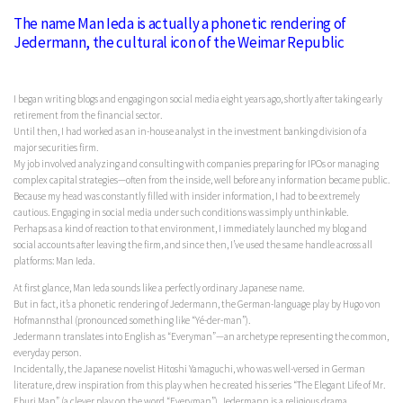
The name Man Ieda is actually a phonetic rendering of
Jedermann, the cultural icon of the Weimar Republic
I began writing blogs and engaging on social media eight years ago, shortly after taking early
retirement from the financial sector.
Until then, I had worked as an in-house analyst in the investment banking division of a
major securities firm.
My job involved analyzing and consulting with companies preparing for IPOs or managing
complex capital strategies—often from the inside, well before any information became public.
Because my head was constantly filled with insider information, I had to be extremely
cautious. Engaging in social media under such conditions was simply unthinkable.
Perhaps as a kind of reaction to that environment, I immediately launched my blog and
social accounts after leaving the firm, and since then, I’ve used the same handle across all
platforms: Man Ieda.
At first glance, Man Ieda sounds like a perfectly ordinary Japanese name.
But in fact, it’s a phonetic rendering of Jedermann, the German-language play by Hugo von
Hofmannsthal (pronounced something like “Yé-der-man”).
Jedermann translates into English as “Everyman”—an archetype representing the common,
everyday person.
Incidentally, the Japanese novelist Hitoshi Yamaguchi, who was well-versed in German
literature, drew inspiration from this play when he created his series “The Elegant Life of Mr.
Eburi Man” (a clever play on the word “Everyman”). Jedermann is a religious drama.