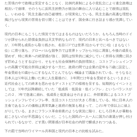
た苦境の中で政権は安定することなく、比例代表制による小党乱立により連立政権は
相次いで崩壊、そのうちに反民主的勢力が政治の舞台に入り込むことで政情は混乱
し、いわゆる「民主主義の自己破壊性」が現実化している。民主主義の高邁な理想を
掲げながら現実の苦境を切り開くことはできず、国全体に行き詰まり感が充満してい
く。
現代の日本にもこうした情況で当てはまるものはないだろうか。もちろん当時のドイ
ツが課せられた賠償金負担は天文学的なもので、現代の日本と比べるべきではない
が、30年間も成長から取り残され、名目GDPでは世界2位からすでに4位（まもなく5
位）に滑り落ち、グローバルな競争力では世界トップから38位に凋落し今後の成長も
望めず、特に将来への絶望感が強く、国民は恒常的に減少していく所得を消費に回さ
ず貯めようとするばかり。そもそも社会保険料の負担増加と、コストプッシュインフ
レの高騰で可処分所得は減少する一方だ。政府の間では企業の定年を75歳に設定し、
年金受給を80歳からにするなんてとんでもない極論まで議論されている。そうなると
日本人は50年以上働いた末に人生最後の2、３年間だけ年金を受給するというまさに
近代社会としての終末を思わせるディストピアの様相を呈する。短期的なイベントと
しては、90年代以降継続していた「低成長・低賃金・低インフレ」というバランスが
この２、3年で急速に崩れ、低成長と低賃金はそのままに、外部要因によるコストプ
ッシュインフレでインフレ率、生活コストだけが大きく昂進している。特に日本人の
主食であるコメの価格は異常気象と政府の無策も相まって、この1年で倍以上に値上
がりしている。まさにフランス革命前夜のような状況に陥り、むしろ日本人が暴動を
起こさないのが不思議なくらいだ。こうした国民の一人一人に国力の衰退が押し付け
られているなかで、どす黒い閉塞感が日本社会の内部で醸成されつつある。
下の図で当時のワイマール共和国と現代の日本との比較を試みた。