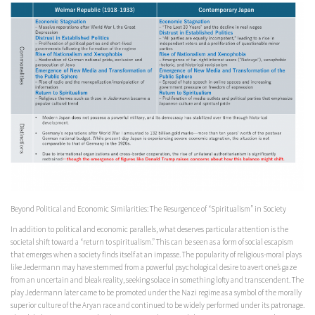
Beyond Political and Economic Similarities: The Resurgence of “Spiritualism” in Society
In addition to political and economic parallels, what deserves particular attention is the
societal shift toward a “return to spiritualism.” This can be seen as a form of social escapism
that emerges when a society finds itself at an impasse. The popularity of religious-moral plays
like Jedermann may have stemmed from a powerful psychological desire to avert one’s gaze
from an uncertain and bleak reality, seeking solace in something lofty and transcendent. The
play Jedermann later came to be promoted under the Nazi regime as a symbol of the morally
superior culture of the Aryan race and continued to be widely performed under its patronage.