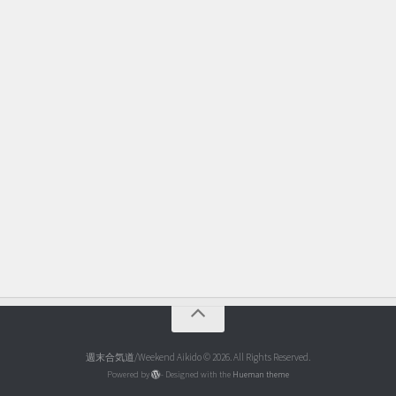
週末合気道/Weekend Aikido © 2026. All Rights Reserved.
Powered by
- Designed with the
Hueman theme