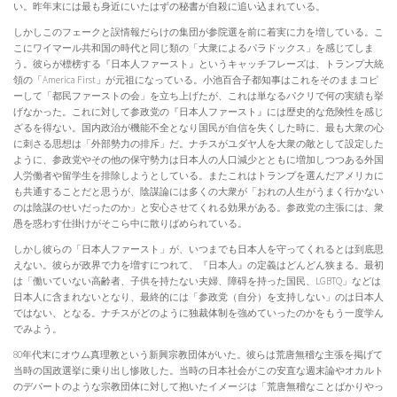
い。昨年末には最も身近にいたはずの秘書が自殺に追い込まれている。
しかしこのフェークと誤情報だらけの集団が参院選を前に着実に力を増している。こ
こにワイマール共和国の時代と同じ類の「大衆によるパラドックス」を感じてしま
う。彼らが標榜する『日本人ファースト』というキャッチフレーズは、トランプ大統
領の「America First」が元祖になっている。小池百合子都知事はこれをそのままコピ
ーして「都民ファーストの会」を立ち上げたが、これは単なるパクリで何の実績も挙
げなかった。これに対して参政党の『日本人ファースト』には歴史的な危険性を感じ
ざるを得ない。国内政治が機能不全となり国民が自信を失くした時に、最も大衆の心
に刺さる思想は「外部勢力の排斥」だ。ナチスがユダヤ人を大衆の敵として設定した
ように、参政党やその他の保守勢力は日本人の人口減少とともに増加しつつある外国
人労働者や留学生を排除しようとしている。またこれはトランプを選んだアメリカに
も共通することだと思うが、陰謀論には多くの大衆が「おれの人生がうまく行かない
のは陰謀のせいだったのか」と安心させてくれる効果がある。参政党の主張には、衆
愚を惑わす仕掛けがそこら中に散りばめられている。
しかし彼らの「日本人ファースト」が、いつまでも日本人を守ってくれるとは到底思
えない。彼らが政界で力を増すにつれて、『日本人』の定義はどんどん狭まる。最初
は「働いていない高齢者、子供を持たない夫婦、障碍を持った国民、LGBTQ」などは
日本人に含まれないとなり、最終的には「参政党（自分）を支持しない」のは日本人
ではない、となる。ナチスがどのように独裁体制を強めていったのかをもう一度学ん
でみよう。
80年代末にオウム真理教という新興宗教団体がいた。彼らは荒唐無稽な主張を掲げて
当時の国政選挙に乗り出し惨敗した。当時の日本社会がこの安直な週末論やオカルト
のデパートのような宗教団体に対して抱いたイメージは「荒唐無稽なことばかりやっ