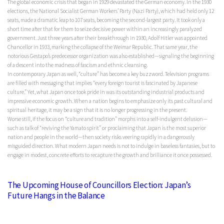
The global economic crisis that began in 1929 devastated the German economy. In the 1930
elections, the National Socialist German Workers’ Party (Nazi Party), which had held only 12
seats, made a dramatic leap to 107 seats, becoming the second-largest party. It took only a
short time after that for them to seize decisive power within an increasingly paralyzed
government. Just three years after their breakthrough in 1930, Adolf Hitler was appointed
Chancellor in 1933, marking the collapse of the Weimar Republic. That same year, the
notorious Gestapo’s predecessor organization was also established—signaling the beginning
of a descent into the madness of fascism and ethnic cleansing.
In contemporary Japan as well, “culture” has become a key buzzword. Television programs
are filled with messaging that implies “every foreign tourist is fascinated by Japanese
culture.” Yet, what Japan once took pride in was its outstanding industrial products and
impressive economic growth. When a nation begins to emphasize only its past cultural and
spiritual heritage, it may be a sign that it is no longer progressing in the present.
Worse still, if the focus on “culture and tradition” morphs into a self-indulgent delusion—
such as talk of “reviving the Yamato spirit” or proclaiming that Japan is the most superior
nation and people in the world—then society risks veering rapidly in a dangerously
misguided direction. What modern Japan needs is not to indulge in baseless fantasies, but to
engage in modest, concrete efforts to recapture the growth and brilliance it once possessed.
The Upcoming House of Councillors Election: Japan’s
Future Hangs in the Balance