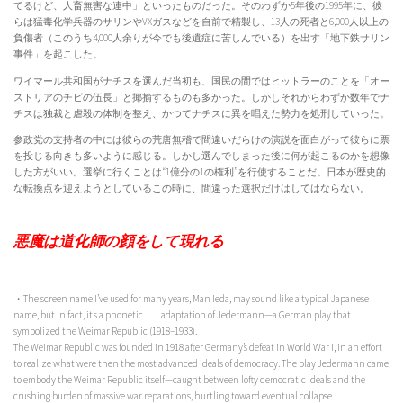
てるけど、人畜無害な連中」といったものだった。そのわずか5年後の1995年に、彼
らは猛毒化学兵器のサリンやVXガスなどを自前で精製し、13人の死者と6,000人以上の
負傷者（このうち4,000人余りが今でも後遺症に苦しんでいる）を出す「地下鉄サリン
事件」を起こした。
ワイマール共和国がナチスを選んだ当初も、国民の間ではヒットラーのことを「オー
ストリアのチビの伍長」と揶揄するものも多かった。しかしそれからわずか数年でナ
チスは独裁と虐殺の体制を整え、かつてナチスに異を唱えた勢力を処刑していった。
参政党の支持者の中には彼らの荒唐無稽で間違いだらけの演説を面白がって彼らに票
を投じる向きも多いように感じる。しかし選んでしまった後に何が起こるのかを想像
した方がいい。選挙に行くことは“1億分の1の権利”を行使することだ。日本が歴史的
な転換点を迎えようとしているこの時に、間違った選択だけはしてはならない。
悪魔は道化師の顔をして現れる
・The screen name I’ve used for many years, Man Ieda, may sound like a typical Japanese
name, but in fact, it’s a phonetic adaptation of Jedermann—a German play that
symbolized the Weimar Republic (1918–1933).
The Weimar Republic was founded in 1918 after Germany’s defeat in World War I, in an effort
to realize what were then the most advanced ideals of democracy. The play Jedermann came
to embody the Weimar Republic itself—caught between lofty democratic ideals and the
crushing burden of massive war reparations, hurtling toward eventual collapse.