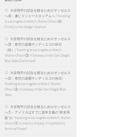
大谷翔平の試合を観るためロサンゼルス
へ④：遂にドジャースタジアムへ / Traveling
to Los Angeles to Watch Shohei Ohtani④:
Finally to the Dodger Stadium
大谷翔平の試合を観るためロサンゼルス
へ③：青空の楽園サンディエゴの休日
（続）/ Traveling to Los Angeles to Watch
Shohei Ohtani③: A Getaway Under San Diego’s
Blue Skies (Continued)
大谷翔平の試合を観るためロサンゼルス
へ②：青空の楽園サンディエゴの休日/
Traveling to Los Angeles to Watch Shohei
Ohtani②: A Getaway Under San Diego’s Blue
Skies
大谷翔平の試合を観るためロサンゼルス
へ①：アメリカはすでに資本主義の“終末局
面”か/ Traveling to Los Angeles to Watch Shohei
Ohtani①: Is America Already in Capitalism’s
Terminal Phase?