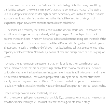
・I chose to render Jedermann as “Ieda Man” in order to highlight the many unsettling
similarities between the Weimar regime of that era and contemporary Japan. The Weimar
Republic, despite its aspirations for high-minded democracy, was unable to resolve its harsh
economic realities and ultimately turned to the Nazis. Likewise, after thirty years of
stagnation, Japan now seems poised to enter a historical decline.
・The miraculous recovery that lifted Japan from the ashes of World War II to become the
world’s second-largest economy is already a thing of the past. Today’s Japan is on track to
become the second case in modern history of a developed nation sliding into the ranks of the
developing world. In this environment, the Liberal Democratic Party, which has held power
almost continuously since the end of the war, has lost both its political competence and its
capacity for self-correction. Meanwhile, a swarm of new and disorganized parties is vying for
power.
・Among them are emerging movements that, while building their base through social
media, promote ideas that are barely distinguishable from those of occult cults. The worst
political environment arises when a ruling government loses its ability to govern, and there
is no credible alternative. That’s when people start turning to radical or eccentric voices
simply because they seem new or different. This is exactly what happened in the Weimar
Republic, which ultimately chose the Nazis and set itself on a path to historical catastrophe.
Once a wrong choice is made, it’s already too late.
With the upcoming Upper House election on July 20, Japanese voters must clearly recognize
who the candidates truly are—so as not to repeat the tragic mistakes of history.