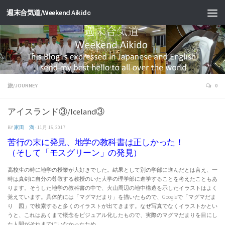
週末合気道/Weekend Aikido
旅/JOURNEY
0
アイスランド③/Iceland③
BY
家田 満
·
11月 15, 2017
苦行の末に発見、地学の教科書は正しかった！
（そして「モスグリーン」の発見）
高校生の時に地学の授業が大好きでした。結果として別の学部に進んだとは言え、一
時は真剣に自分の尊敬する教授のいた大学の理学部に進学することを考えたこともあ
ります。そうした地学の教科書の中で、火山周辺の地中構造を示したイラストはよく
覚えています。具体的には「マグマだまり」を描いたもので、Googleで「マグマだま
り 図」で検索すると多くのイラストが出てきます。なぜ写真でなくイラストかとい
うと、これはあくまで概念をビジュアル化したもので、実際のマグマだまりを目にし
た人間がそれまでにいなかったため。