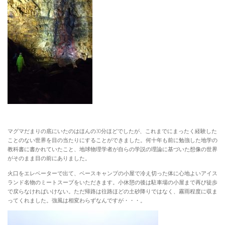
マグマだまりの底にいたのはほんの30分ほどでしたが、これまでにまったく経験した
ことのない世界を目の当たりにすることができました。何十年も前に勉強した地学の
教科書に書かれていたこと、地球物理学者が自らの学説の理論に基づいた想像の世界
がそのまま目の前にありました。
火口をエレベーターで出て、ベースキャンプの小屋で冷え切った体に心地よいアイス
ランド名物のミートスープをいただきます。小休憩の後は駐車場の小屋まで再び徒歩
で戻らなければいけない。ただ帰路は往路ほどの土砂降りではなく、霧雨程度に収ま
ってくれました。強風は相変わらずなんですが・・・。