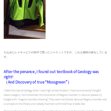
ちなみにレイキャビクの街中で買ったジャケットですが、これも独特の緑をしていま
す。
After the penance, I found out textbook of Geology was
right!
（And Discovery of true “Mossgreen”）
I liked the class of Geology when I was high school student. I had once seriously thought
about category. I still remember the illustration of Magma chamber in volcano (please try
Google with “magma chamber drawing”. They were not photos, because Magma chamber was
a concept on the theory and nobody had ever confirmed how it looks like.
However there is only one place in the world where you can go down into and observe the