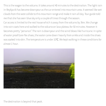
This is the wagon to the volcano. It takes around 40 minutes to the destination. The light rain
in Reykjavik has become downpour as the car entered into mountain area. It seemed like wet
clouds from the west collide to this mountain range and make it rain all day. Tour guide told
me that she has seen blue sky only a couple of times through the season.
Car access is limited to the rest house which is away from the volcano by 3km. We change
into rain coats here and walked to the volcano on lava plateau for 50 minutes. However it
becomes pretty “penance”. The rain is downpour and the wind blows like hurricane. In spite
of water proof Gore-Tex shoes, the water came down heavily from ankle and inside the shoes
was soaked into skin. The temperature is under 10℃. We kept walking in these conditions for
almost 1 hour.
The destination is beyond that peak.