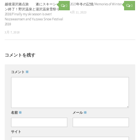
越後湯沢拠点旅 遂にスキーシーズ
2023年冬の記憶/Memories of Winter 2023
0
0
ン終了！野沢温泉と湯沢温泉雪祭り
4月 11, 2023
2018/Finally my ski season is over!
Nozawaonsen and Yuzawa Snow Festival
2018
3月 7, 2018
コメントを残す
コメント
※
名前
※
メール
※
サイト