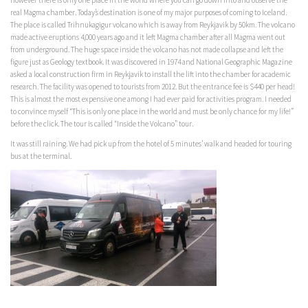
real Magma chamber. Today’s destination is one of my major purposes of coming to Iceland.
The place is called Trihnukagigur volcano which is away from Reykjavik by 50km. The volcano
made active eruptions 4,000 years ago and it left Magma chamber after all Magma went out
from underground. The huge space inside the volcano has not made collapse and left the
figure just as Geology textbook. It was discovered in 1974 and National Geographic Magazine
asked a local construction firm in Reykjavik to install the lift into the chamber for academic
research. The facility was opened to tourists from 2012. But the entrance fee is $440 per head!
This is almost the most expensive one among I had ever paid for activities program. I needed
to convince myself “This is only one place in the world and must be only chance for my life!”
before the click. The tour is called “Inside the Volcano” tour.
It was still raining. We had pick up from the hotel of 5 minutes’ walk and headed for touring
bus at the terminal.