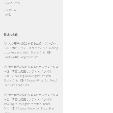
プロフィール
Ieda Mann
Profile
最近の投稿
大谷翔平の試合を観るためロサンゼルス
へ④：遂にドジャースタジアムへ / Traveling
to Los Angeles to Watch Shohei Ohtani④:
Finally to the Dodger Stadium
大谷翔平の試合を観るためロサンゼルス
へ③：青空の楽園サンディエゴの休日
（続）/ Traveling to Los Angeles to Watch
Shohei Ohtani③: A Getaway Under San Diego’s
Blue Skies (Continued)
大谷翔平の試合を観るためロサンゼルス
へ②：青空の楽園サンディエゴの休日/
Traveling to Los Angeles to Watch Shohei
Ohtani②: A Getaway Under San Diego’s Blue
Skies