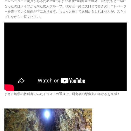
エレベーターに定員があるため3つに分けて5名ずつ時間差で出発。自分たちと一緒に
なったのはドイツから来た友人グループ。彼らと一緒に火口まで歩き火口エレベータ
ーを降りていく動画が下にあります。ちょっと長くて退屈かもしれませんが、スキッ
プしながらご覧ください。
まさに地学の教科書でみたイラストの通りで、研究者の想像力の確かさを実感！