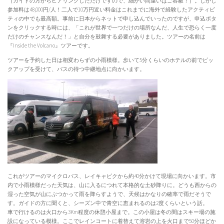
（ガイドの方からヒアリングしただけですので、細かい間違いはご容赦！）。しかし
参加料は48,000円/人！二人で10万円近い料金はこれまでに海外で経験したアクティビ
ティの中でも最高額。事前に日本からネットで申し込んでいったのですが、申込ボタ
ンをクリックする時には、「これが世界で一つだけの場所なんだ、人生で恐らく一度
だけのチャンスなんだ！」と自分を鼓舞する必要がありました。ツアーの名前は
『Inside the Volcano』ツアーです。
ツアーを予約した日は相変わらずの小雨模様。歩いて5分くらいのホテルの前でピッ
クアップを受けて、バスの待つ中継地点に向かいます。
これがツアーのマイクロバス、レイキャビクから約40分かけて現場に向かいます。市
内で小雨模様だった天気は、山に入るにつれて本格的な土砂降りに。どうも西からの
湿った空気が山にぶつかって雨を降らすようで、天候はかなりの確率で雨だそうで
す。ガイドの方に聞くと、シーズン中で青空に恵まれるのは2度くらいという話。
車で行けるのは火口から3Km程度の休憩小屋まで。この小屋は冬の間はスキー場の施
設になっている模様。ここでレインコートに着替えて溶岩の上を火口まで50分ほどか