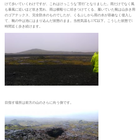
けて歩いていくわけですが、これはけっこうな“苦行”となりました。雨だけでなく風
も暴風に近いほど吹き荒れ、雨は横殴りに叩きつけてくる、履いていた靴は山歩き用
のゴアテックス、完全防水のものでしたが、くるぶしから雨の水が容赦なく侵入し
て、靴の中は池にはまり込んだ状態のまま。当然気温も10℃以下。こうした状態で1
時間近く歩き続けます。
目指す場所は前方の山のさらに向う側です。