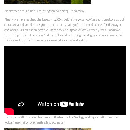
An energetic tour guide is pointing somewhere quite far away…
Finally we have reached the basecamp, 500m before the volcano. After short break of a cup of
coffee, we are divided into 3 groups due to the capacity of the lift and headed for the Magma
chamber. Our group members are 2 Japanese and 4 people from Germany. We climb up on
the hill together in the storm And the video of descending the Magma chamber is as below.
This is very long 17 minutes video. Please take a look skip by skip.
It was just as illustration I had seen in the textbook of Geology and I again felt in real that
logical imagination of scientists is so accurate!