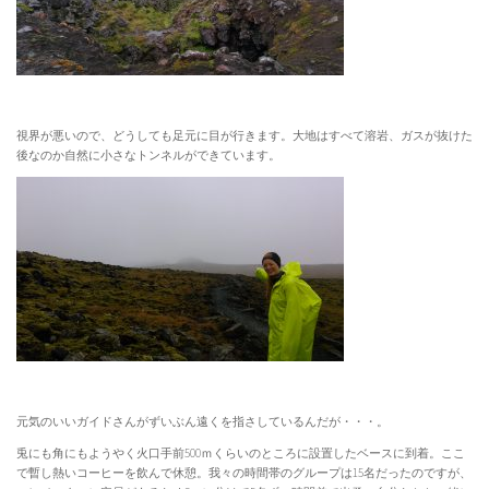
視界が悪いので、どうしても足元に目が行きます。大地はすべて溶岩、ガスが抜けた
後なのか自然に小さなトンネルができています。
元気のいいガイドさんがずいぶん遠くを指さしているんだが・・・。
兎にも角にもようやく火口手前500ｍくらいのところに設置したベースに到着。ここ
で暫し熱いコーヒーを飲んで休憩。我々の時間帯のグループは15名だったのですが、