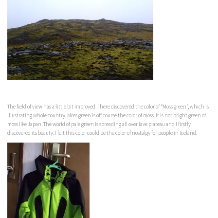
The field of view has a little bit improved. I here discovered the color of “Moss green”, which is
illustrating whole country. Moss green is off course the color of moss. It is not bright green of
moss like Japan. The world of pale green is spreading all over lave plateau and I firstly
discovered its beauty. I felt this color could be the color of nostalgy for people in Iceland.