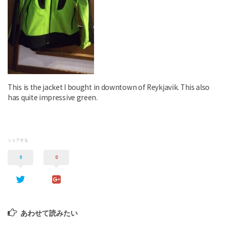
This is the jacket I bought in downtown of Reykjavik. This also
has quite impressive green.
シェアする
0
0
あわせて読みたい