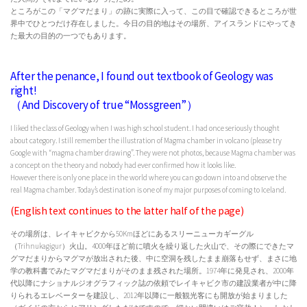
ところがこの「マグマだまり」の跡に実際に入って、この目で確認できるところが世
界中でひとつだけ存在しました。今日の目的地はその場所、アイスランドにやってき
た最大の目的の一つでもあります。
After the penance, I found out textbook of Geology was
right!
（And Discovery of true “Mossgreen”）
I liked the class of Geology when I was high school student. I had once seriously thought
about category. I still remember the illustration of Magma chamber in volcano (please try
Google with “magma chamber drawing”. They were not photos, because Magma chamber was
a concept on the theory and nobody had ever confirmed how it looks like.
However there is only one place in the world where you can go down into and observe the
real Magma chamber. Today’s destination is one of my major purposes of coming to Iceland.
(English text continues to the latter half of the page)
その場所は、レイキャビクから50Kmほどにあるスリーニューカギーグル
（Trihnukagigur）火山。4000年ほど前に噴火を繰り返した火山で、その際にできたマ
グマだまりからマグマが放出された後、中に空洞を残したまま崩落もせず、まさに地
学の教科書でみたマグマだまりがそのまま残された場所。1974年に発見され、2000年
代以降にナショナルジオグラフィック誌の依頼でレイキャビク市の建設業者が中に降
りられるエレベーターを建設し、2012年以降に一般観光客にも開放が始まりました