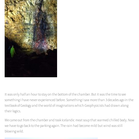
It was only half an hour to stay on the bottom of the chamber. But it was the time to see
something I have never experienced before. Something I saw more than 3 decades ago in the
textbook of Geology and the world of imaginations which Geophysicists had drawn along
their logics.
We came out from the chamber and took Icelandic meat soup that warmed chilled body. Now
we have to go back to the parking again. The rain had become mild but wind was still
blowing wild.