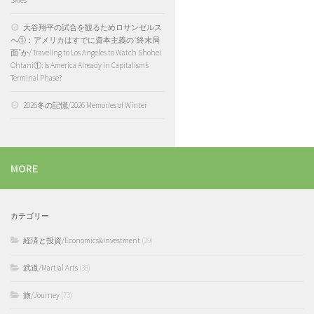
大谷翔平の試合を観るためロサンゼルス
へ①：アメリカはすでに資本主義の“終末局
面”か/ Traveling to Los Angeles to Watch Shohei
Ohtani①: Is America Already in Capitalism’s
Terminal Phase?
2026冬の記憶/2026 Memories of Winter
MORE
カテゴリー
経済と投資/Economics&Investment
(29)
武道/Martial Arts
(38)
旅/Journey
(73)