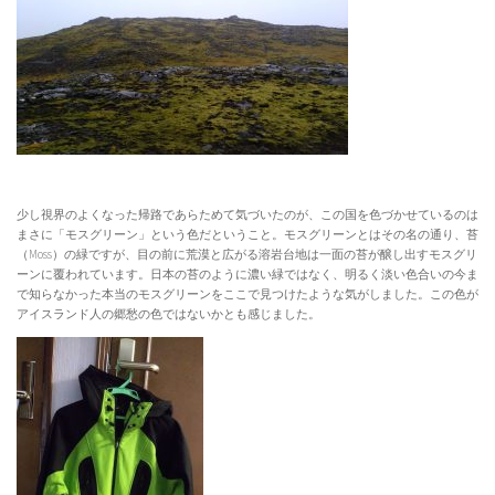
少し視界のよくなった帰路であらためて気づいたのが、この国を色づかせているのは
まさに「モスグリーン」という色だということ。モスグリーンとはその名の通り、苔
（Moss）の緑ですが、目の前に荒漠と広がる溶岩台地は一面の苔が醸し出すモスグリ
ーンに覆われています。日本の苔のように濃い緑ではなく、明るく淡い色合いの今ま
で知らなかった本当のモスグリーンをここで見つけたような気がしました。この色が
アイスランド人の郷愁の色ではないかとも感じました。