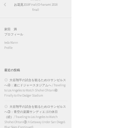
お花見2018Final!/O-hanami 2018
final!
家田 満
プロフィール
Ieda Mann
Profile
最近の投稿
大谷翔平の試合を観るためロサンゼルス
へ④：遂にドジャースタジアムへ / Traveling
to Los Angeles to Watch Shohei Ohtani④:
Finally to the Dodger Stadium
大谷翔平の試合を観るためロサンゼルス
へ③：青空の楽園サンディエゴの休日
（続）/ Traveling to Los Angeles to Watch
Shohei Ohtani③: A Getaway Under San Diego’s
Blue Skies (Continued)