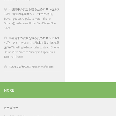
大谷翔平の試合を観るためロサンゼルス
へ②：青空の楽園サンディエゴの休日/
Traveling to Los Angeles to Watch Shohei
Ohtani②: A Getaway Under San Diego’s Blue
Skies
大谷翔平の試合を観るためロサンゼルス
へ①：アメリカはすでに資本主義の“終末局
面”か/ Traveling to Los Angeles to Watch Shohei
Ohtani①: Is America Already in Capitalism’s
Terminal Phase?
2026冬の記憶/2026 Memories of Winter
MORE
カテゴリー