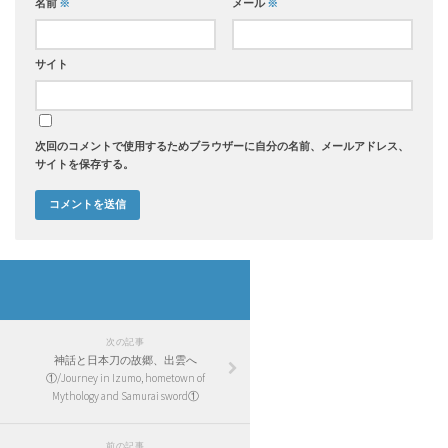
名前
※
メール
※
サイト
次回のコメントで使用するためブラウザーに自分の名前、メールアドレス、
サイトを保存する。
次の記事
神話と日本刀の故郷、出雲へ
①/Journey in Izumo, hometown of
Mythology and Samurai sword①
前の記事