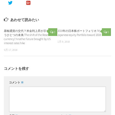
あわせて読みたい
基軸通貨の交代？米金利上昇が示すも
2018年の日本株ポートフォリオ/My
0
0
うひとつの未来/The shift of the Reserve
Japanese equity Portfolio toward 2018
currency? Another future brought by US
1月 9, 2018
interest rates hike
5月 17, 2018
コメントを残す
コメント
※