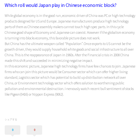
Which roll would Japan play in Chinese economic block?
While global economy is in the good run, economic driver of China was PC or high technology
products designed for US and Europe. Japanese manufacturers produce high technology
parts of them as Chinese assembly makers cannot touch high spec parts. In this cycle
Chinese good shape of Economy and Japanese can coexist. However if the globalism economy
is turning into blocks economy, this favorable picture does not work.
But China has the ultimate weapon called “Population”. Once exports to US cannot be the
growth driver, they would supply household white goods and social infrastructure to all over
China. This is the reappearance of Japan in 1960s. After the Financial crisis in 2008 China
made this shift and succeeded in minimizing negative impact.
In this economic picture, Japanese high technology firms have few chances to join. Japanese
firms who can join this picture would be Consumer sector which can offer higher living
standard, Logistics sector which has potential to build up distribution network all over
China, or Environment technology sector which offers solution to worthening public
pollution and environmental destruction. I nervously watch recent bull sentiment of stocks
like Pigeon(9416) or Nippon Express (9062).
シェアする
0
0