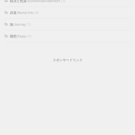
経済と投資/Economics&Investment
(29)
武道/Martial Arts
(38)
旅/Journey
(73)
随想/Essays
(35)
スポンサードリンク