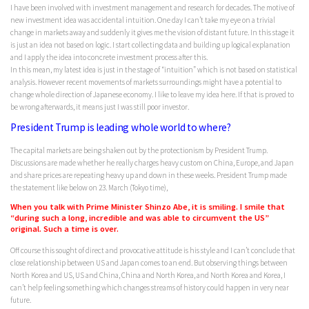
I have been involved with investment management and research for decades. The motive of
new investment idea was accidental intuition. One day I can’t take my eye on a trivial
change in markets away and suddenly it gives me the vision of distant future. In this stage it
is just an idea not based on logic. I start collecting data and building up logical explanation
and I apply the idea into concrete investment process after this.
In this mean, my latest idea is just in the stage of “intuition” which is not based on statistical
analysis. However recent movements of markets surroundings might have a potential to
change whole direction of Japanese economy. I like to leave my idea here. If that is proved to
be wrong afterwards, it means just I was still poor investor.
President Trump is leading whole world to where?
The capital markets are being shaken out by the protectionism by President Trump.
Discussions are made whether he really charges heavy custom on China, Europe, and Japan
and share prices are repeating heavy up and down in these weeks. President Trump made
the statement like below on 23. March (Tokyo time),
When you talk with Prime Minister Shinzo Abe, it is smiling. I smile that
“during such a long, incredible and was able to circumvent the US”
original. Such a time is over.
Off course this sought of direct and provocative attitude is his style and I can’t conclude that
close relationship between US and Japan comes to an end. But observing things between
North Korea and US, US and China, China and North Korea, and North Korea and Korea, I
can’t help feeling something which changes streams of history could happen in very near
future.