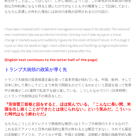
析を行うことはここではしない。しかし場合によっては、この変化が日本経済の歴史
的な方向転換にもなり得ると感じたので少なくともその概要をここで記録しておく。
もちろん見通しが外れた場合には自分の未熟が証明されるだけの話だ。
I have been involved with investment management and research for decades. The motive of
new investment idea was accidental intuition. One day I can’t take my eye on a trivial
change in markets away and suddenly it gives me the vision of distant future. In this stage it
is just an idea not based on logic. I start collecting data and building up logical explanation
and I apply the idea into concrete investment process after this.
(English text continues to the latter half of the page)
トランプ大統領の政策が導く先
トランプ大統領の貿易保護主義を巡って資本市場が揺れている。中国、欧州、そして
日本に対して果たしてどこまで本気で関税をかけてくるのかという思惑を巡って世界
中の株価がこの1週間で乱高下を繰り返している。こうしたなかで3/23（日本時間）
にトランプ大統領は以下の発言をした。
『安倍晋三首相と話をすると、ほほ笑んでいる。「こんなに長い間、米
国を出し抜くことができたとは信じられない」という笑みだ。こういっ
た時代はもう終わりだ』
もちろんこうしたダイレクトで挑発的な物言いはトランプ大統領のスタイルなので、
これを以てアメリカと日本の経済的な蜜月が終わるとは断定できない。それでも最近
の北朝鮮とアメリカ、アメリカと中国、中国と北朝鮮、北朝鮮と韓国の地政学的な動