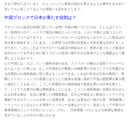
きまで併せてみていると、ひょっとしたら歴史の流れを変えるような事件がきわめて
近いうちに起こりうるような感覚にも囚われてしまう。
中国ブロックで日本が果たす役割は？
グローバルに経済が好調に回っている間に中国が稼いでいたのは、たとえばアメリ
カ、欧州向けのPC、ハイテク製品の輸出だったりする。しかし中国には低コストの
アッセンブリーはできても、ハイスペックのパーツは作れないのでそうした部品は日
本企業が供給することにある。この意味では中国の好景気と日本企業は共存すること
ができた。しかしこれまでのグローバル経済の枠組みから、世界の各ブロック経済が
自分のエリアを守るために戦うブロック経済に移行すれば前述のような構図はもう通
用しなくなるだろう。
ただ中国には「人口」という最終兵器がある。アメリカへの輸出が成長ドライバーに
ならなくなった時には、むしろ中国全土の農家に白物家電と社会インフラを完備させ
る内需向けの成長路線に切り替えることができる。いわば60年代の日本の再現だ。実
際にリーマンショックの直後にはそうした政策を急速に進めて不況の悪影響を最小限
に留めたこともあった。こうした内需向けの成長路線で恩恵を受ける日本企業とし
て、ハイテク企業の出番は俄然減ることになる。こうした成長路線に歩調を合わせら
れる日本企業は、生活に密着した消費者製品、広大な中国全土に配送ネットワークを
構築できるポテンシャルを持った流通企業、あるいは悪化の一途の公害、環境破壊に
ソリューションをもたらす環境テクノロジー企業などだろう。直近になって中国での
事業展開のニュースが出たピジョン（9416）、日本通運（9062）などが好調な推移を
見せていることがやけに気にかかる。