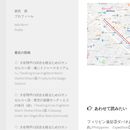
家田 満
プロフィール
Ieda Mann
Profile
最近の投稿
大谷翔平の試合を観るためロサン
ゼルスへ④：遂にドジャースタジアム
へ / Traveling to Los Angeles to Watch
Shohei Ohtani④: Finally to the Dodger
Stadium
大谷翔平の試合を観るためロサン
ゼルスへ③：青空の楽園サンディエゴ
の休日（続）/ Traveling to Los Angeles to
あわせて読みたい
Watch Shohei Ohtani③: A Getaway
Under San Diego’s Blue Skies (Continued)
フィリピン遠征③ダバオ
れ/Philippines Expeditio
大谷翔平の試合を観るためロサン