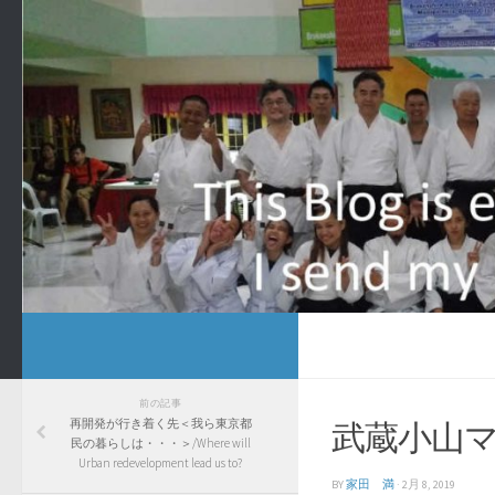
前の記事
再開発が行き着く先＜我ら東京都
武蔵小山
民の暮らしは・・・＞/Where will
Urban redevelopment lead us to?
BY
家田 満
·
2月 8, 2019