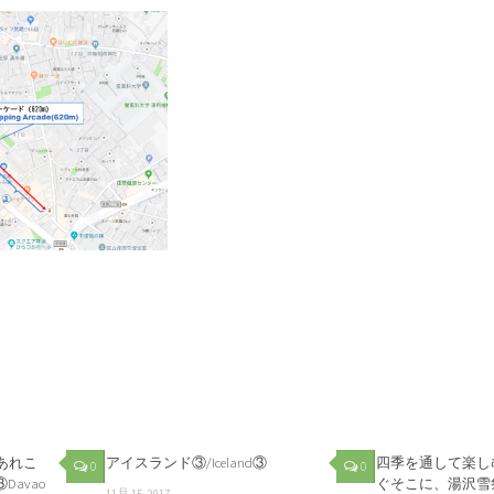
あれこ
アイスランド③/Iceland③
四季を通して楽し
0
0
n③Davao
ぐそこに、湯沢雪祭り2
11月 15, 2017