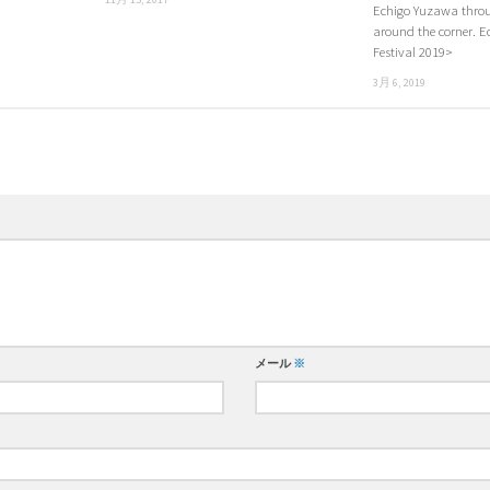
Echigo Yuzawa throu
around the corner. 
Festival 2019>
3月 6, 2019
メール
※