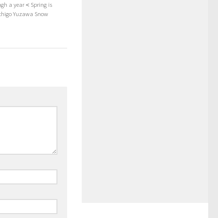
gh a year＜Spring is
Echigo Yuzawa Snow