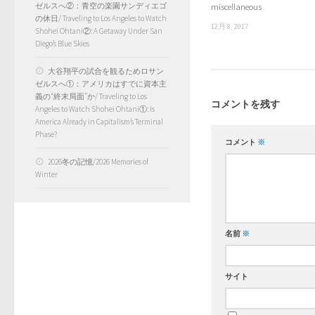
miscellaneous
ゼルスへ②：青空の楽園サンディエゴ
の休日/ Traveling to Los Angeles to Watch
12月 8, 2017
Shohei Ohtani②: A Getaway Under San
Diego’s Blue Skies
大谷翔平の試合を観るためロサン
ゼルスへ①：アメリカはすでに資本主
義の“終末局面”か/ Traveling to Los
コメントを残す
Angeles to Watch Shohei Ohtani①: Is
America Already in Capitalism’s Terminal
Phase?
コメント
※
2026冬の記憶/2026 Memories of
Winter
名前
※
サイト