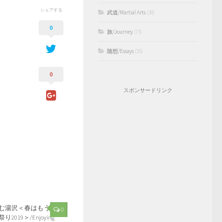
シェアする
武道/Martial Arts
(38)
0
旅/Journey
(73)
随想/Essays
(35)
0
スポンサードリンク
む湯沢＜春はもうす
0
019＞/Enjoying