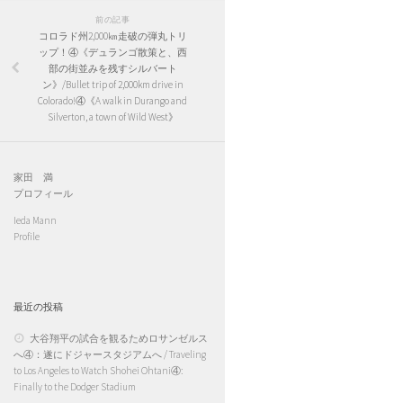
前の記事
コロラド州2,000㎞走破の弾丸トリ
ップ！④《デュランゴ散策と、西
部の街並みを残すシルバート
ン》/Bullet trip of 2,000km drive in
Colorado!④《A walk in Durango and
Silverton, a town of Wild West》
家田 満
プロフィール
Ieda Mann
Profile
最近の投稿
大谷翔平の試合を観るためロサンゼルス
へ④：遂にドジャースタジアムへ / Traveling
to Los Angeles to Watch Shohei Ohtani④:
Finally to the Dodger Stadium