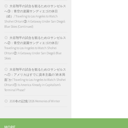
大谷翔平の試合を観るためロサンゼルス
へ③：青空の楽園サンディエゴの休日
（続）/ Traveling to Los Angeles to Watch
Shohei Ohtani③: A Getaway Under San Diego’s
Blue Skies (Continued)
大谷翔平の試合を観るためロサンゼルス
へ②：青空の楽園サンディエゴの休日/
Traveling to Los Angeles to Watch Shohei
Ohtani②: A Getaway Under San Diego’s Blue
Skies
大谷翔平の試合を観るためロサンゼルス
へ①：アメリカはすでに資本主義の“終末局
面”か/ Traveling to Los Angeles to Watch Shohei
Ohtani①: Is America Already in Capitalism’s
Terminal Phase?
2026冬の記憶/2026 Memories of Winter
MORE