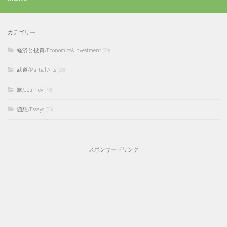
カテゴリー
経済と投資/Economics&Investment
(29)
武道/Martial Arts
(38)
旅/Journey
(73)
随想/Essays
(35)
スポンサードリンク