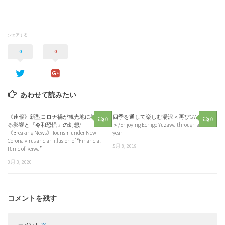
シェアする
0
0
あわせて読みたい
《速報》新型コロナ禍が観光地に与え
四季を通して楽しむ湯沢＜再びGW
0
0
る影響と『令和恐慌』の幻想/
＞/Enjoying Echigo Yuzawa through a
《Breaking News》Tourism under New
year
Corona virus and an illusion of “Financial
5月 8, 2019
Panic of Reiwa”
3月 3, 2020
コメントを残す