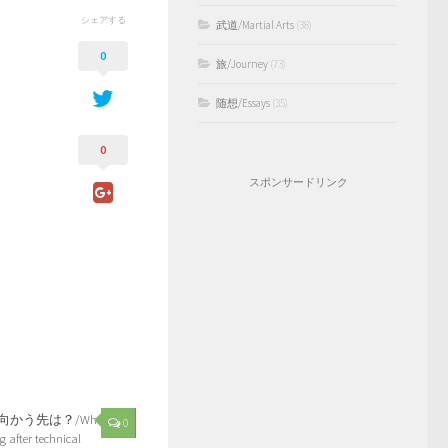
シェアする
武道/Martial Arts
(38)
0
旅/Journey
(73)
随想/Essays
(35)
0
スポンサードリンク
かう先は？/Where
0
g after technical