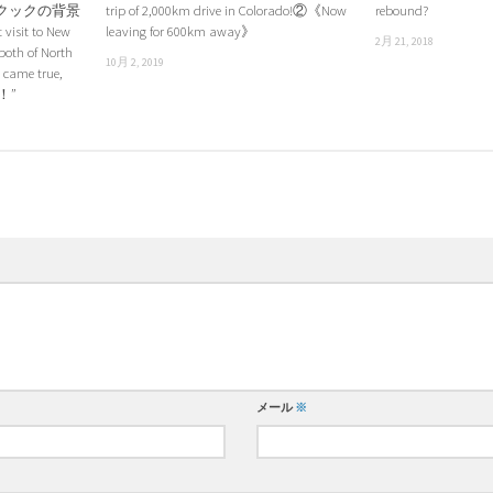
クックの背景
trip of 2,000km drive in Colorado!②《Now
rebound?
sit to New
leaving for 600km away》
2月 21, 2018
 both of North
10月 2, 2019
 came true,
k！”
メール
※