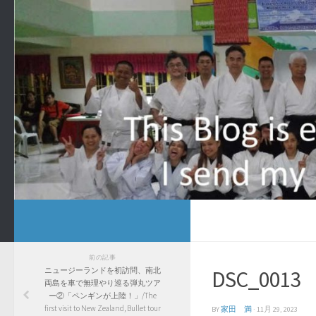
前の記事
ニュージーランドを初訪問、南北
DSC_0013
両島を車で無理やり巡る弾丸ツア
ー②「ペンギンが上陸！」/The
first visit to New Zealand, Bullet tour
BY
家田 満
·
11月 29, 2023