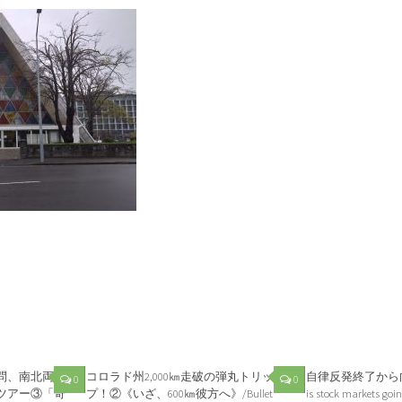
問、南北両島
コロラド州2,000㎞走破の弾丸トリッ
自律反発終了から向
0
0
ツアー③「奇
プ！②《いざ、600㎞彼方へ》/Bullet
is stock markets goin