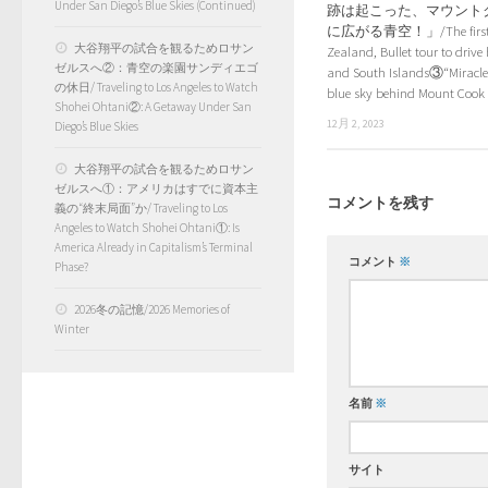
Under San Diego’s Blue Skies (Continued)
跡は起こった、マウント
に広がる青空！」/The first vi
大谷翔平の試合を観るためロサン
Zealand, Bullet tour to drive
ゼルスへ②：青空の楽園サンディエゴ
and South Islands③“Miracle
の休日/ Traveling to Los Angeles to Watch
blue sky behind Mount Coo
Shohei Ohtani②: A Getaway Under San
12月 2, 2023
Diego’s Blue Skies
大谷翔平の試合を観るためロサン
ゼルスへ①：アメリカはすでに資本主
コメントを残す
義の“終末局面”か/ Traveling to Los
Angeles to Watch Shohei Ohtani①: Is
America Already in Capitalism’s Terminal
コメント
※
Phase?
2026冬の記憶/2026 Memories of
Winter
名前
※
サイト