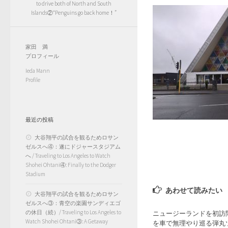
to drive both of North and South
Islands②“Penguins go back home！”
家田 満
プロフィール
Ieda Mann
Profile
最近の投稿
大谷翔平の試合を観るためロサン
ゼルスへ④：遂にドジャースタジアム
へ / Traveling to Los Angeles to Watch
Shohei Ohtani④: Finally to the Dodger
Stadium
あわせて読みたい
大谷翔平の試合を観るためロサン
ゼルスへ③：青空の楽園サンディエゴ
の休日（続）/ Traveling to Los Angeles to
ニュージーランドを初訪
Watch Shohei Ohtani③: A Getaway
を車で無理やり巡る弾丸