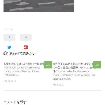
シェアする
0
0
あわせて読みたい
四季を通して楽しむ湯沢＜十日町雪祭
大谷翔平の試合を観るためロサンゼル
0
0
り2019＞/Enjoying Echigo Yuzawa
スへ②：青空の楽園サンディエゴの休
through a year＜Tokamachi Snow
日/ Traveling to Los Angeles to Watch
Festival 2019＞
Shohei Ohtani②: A Getaway Under San
Diego’s Blue Skies
2月 21, 2019
7月 3, 2026
コメントを残す