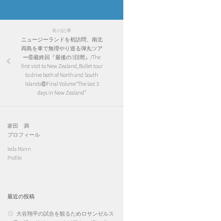
前の記事
ニュージーランドを初訪問、南北
両島を車で無理やり巡る弾丸ツア
ー⑥最終回『最後の3日間』/The
first visit to New Zealand, Bullet tour
to drive both of North and South
Islands⑥Final Volume“The last 3
days in New Zealand”
家田 満
プロフィール
Ieda Mann
Profile
最近の投稿
大谷翔平の試合を観るためロサンゼルス