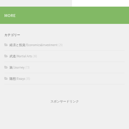
MORE
カテゴリー
経済と投資/Economics&Investment
(29)
武道/Martial Arts
(38)
旅/Journey
(73)
随想/Essays
(35)
スポンサードリンク