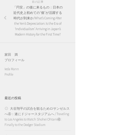
前の記事
「円安」の後に来るもの：日本の
近代史上初めての“個”が活躍する
時代が到来か/What’s Coming After
the Yen’s Depreciation: Is the Era of
‘Individualism’ Arriving in Japan’s
Modern History for the First Time?
家田 満
プロフィール
Ieda Mann
Profile
最近の投稿
大谷翔平の試合を観るためロサンゼルス
へ④：遂にドジャースタジアムへ / Traveling
to Los Angeles to Watch Shohei Ohtani④:
Finally to the Dodger Stadium