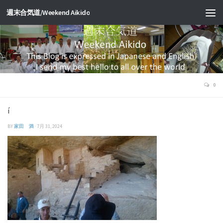
週末合気道/Weekend Aikido
0
í
BY
家田 満
·
7月 31, 2024