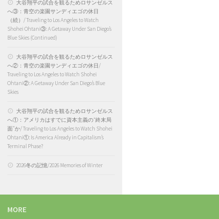
大谷翔平の試合を観るためロサンゼルス
へ③：青空の楽園サンディエゴの休日
（続）/ Traveling to Los Angeles to Watch
Shohei Ohtani③: A Getaway Under San Diego’s
Blue Skies (Continued)
大谷翔平の試合を観るためロサンゼルス
へ②：青空の楽園サンディエゴの休日/
Traveling to Los Angeles to Watch Shohei
Ohtani②: A Getaway Under San Diego’s Blue
Skies
大谷翔平の試合を観るためロサンゼルス
へ①：アメリカはすでに資本主義の“終末局
面”か/ Traveling to Los Angeles to Watch Shohei
Ohtani①: Is America Already in Capitalism’s
Terminal Phase?
2026冬の記憶/2026 Memories of Winter
MORE