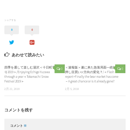
シェアする
0
0
あわせて読みたい
四季を通して楽しむ湯沢＜十日町雪祭
＜速報版＞遂に来た急落局面―絶好の
0
0
り2019＞/Enjoying Echigo Yuzawa
押し目買いor方向の変化？/＜Flash
through a year＜Tokamachi Snow
report>Finally the bear market has come
Festival 2019＞
－A great chance or is it already gone?
2月 21, 2019
2月 5, 2018
コメントを残す
コメント
※