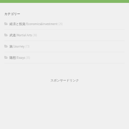
カテゴリー
経済と投資/Economics&Investment
(29)
武道/Martial Arts
(38)
旅/Journey
(73)
随想/Essays
(35)
スポンサードリンク