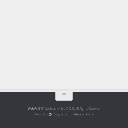
週末合気道/Weekend Aikido © 2026. All Rights Reserved.
Powered by
- Designed with the
Hueman theme