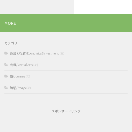
MORE
カテゴリー
経済と投資/Economics&Investment
(29)
武道/Martial Arts
(38)
旅/Journey
(73)
随想/Essays
(35)
スポンサードリンク