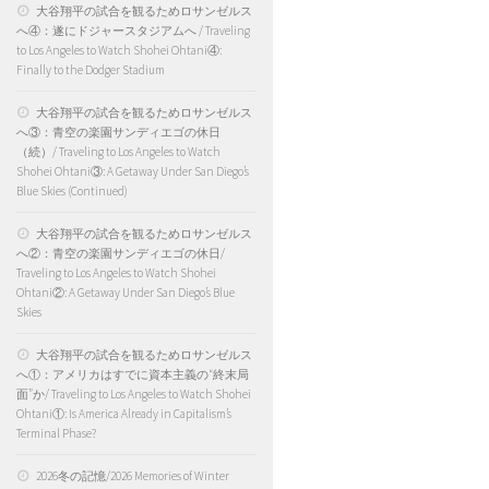
大谷翔平の試合を観るためロサンゼルス
へ④：遂にドジャースタジアムへ / Traveling
to Los Angeles to Watch Shohei Ohtani④:
Finally to the Dodger Stadium
大谷翔平の試合を観るためロサンゼルス
へ③：青空の楽園サンディエゴの休日
（続）/ Traveling to Los Angeles to Watch
Shohei Ohtani③: A Getaway Under San Diego’s
Blue Skies (Continued)
大谷翔平の試合を観るためロサンゼルス
へ②：青空の楽園サンディエゴの休日/
Traveling to Los Angeles to Watch Shohei
Ohtani②: A Getaway Under San Diego’s Blue
Skies
大谷翔平の試合を観るためロサンゼルス
へ①：アメリカはすでに資本主義の“終末局
面”か/ Traveling to Los Angeles to Watch Shohei
Ohtani①: Is America Already in Capitalism’s
Terminal Phase?
2026冬の記憶/2026 Memories of Winter