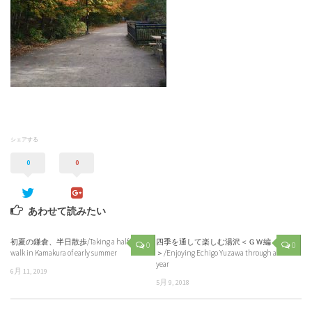
シェアする
0
0
あわせて読みたい
初夏の鎌倉、半日散歩/Taking a half day
四季を通して楽しむ湯沢＜ＧＷ編
0
0
walk in Kamakura of early summer
＞/Enjoying Echigo Yuzawa through a
year
6月 11, 2019
5月 9, 2018