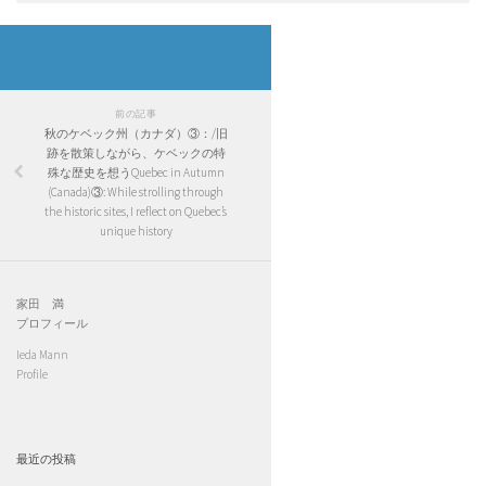
前の記事
秋のケベック州（カナダ）③：/旧
跡を散策しながら、ケベックの特
殊な歴史を想うQuebec in Autumn
(Canada)③: While strolling through
the historic sites, I reflect on Quebec’s
unique history
家田 満
プロフィール
Ieda Mann
Profile
最近の投稿