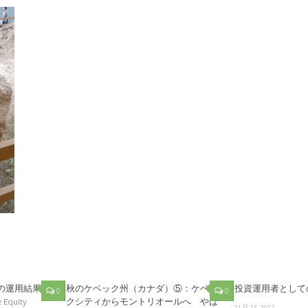
の運用結果
秋のケベック州（カナダ）⑤：ケベッ
投資運用者として
0
0
Equity
クシティからモントリオールへ やは
11月 15, 2017