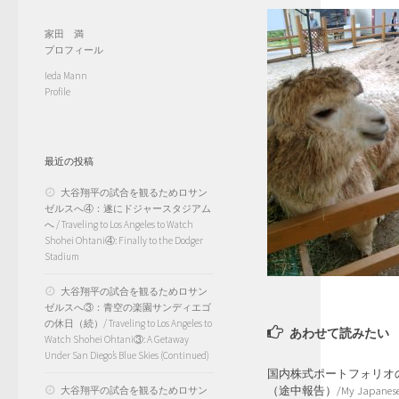
家田 満
プロフィール
Ieda Mann
Profile
最近の投稿
大谷翔平の試合を観るためロサン
ゼルスへ④：遂にドジャースタジアム
へ / Traveling to Los Angeles to Watch
Shohei Ohtani④: Finally to the Dodger
Stadium
大谷翔平の試合を観るためロサン
ゼルスへ③：青空の楽園サンディエゴ
の休日（続）/ Traveling to Los Angeles to
あわせて読みたい
Watch Shohei Ohtani③: A Getaway
Under San Diego’s Blue Skies (Continued)
国内株式ポートフォリオ
（途中報告）/My Japanese 
大谷翔平の試合を観るためロサン