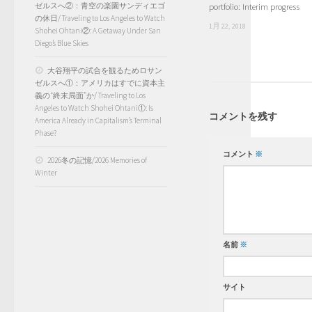
portfolio: Interim progress
ゼルスへ②：青空の楽園サンディエゴ
の休日/ Traveling to Los Angeles to Watch
1月 22, 2018
Shohei Ohtani②: A Getaway Under San
Diego’s Blue Skies
大谷翔平の試合を観るためロサン
ゼルスへ①：アメリカはすでに資本主
義の“終末局面”か/ Traveling to Los
Angeles to Watch Shohei Ohtani①: Is
コメントを残す
America Already in Capitalism’s Terminal
Phase?
コメント
※
2026冬の記憶/2026 Memories of
Winter
名前
※
サイト