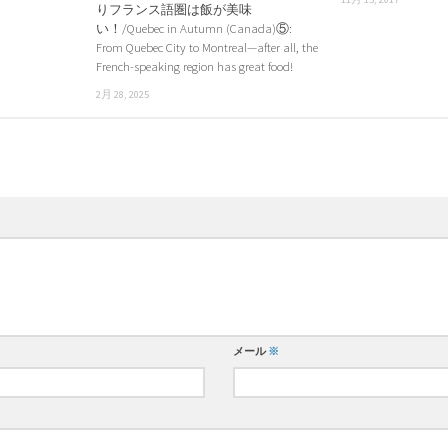
りフランス語圏は飯が美味
い！/Quebec in Autumn (Canada)⑤:
From Quebec City to Montreal—after all, the
French-speaking region has great food!
2月 28, 2025
メール
※