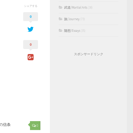
シェアする
武道/Martial Arts
(38)
0
旅/Journey
(73)
随想/Essays
(35)
0
スポンサードリンク
の信条
0