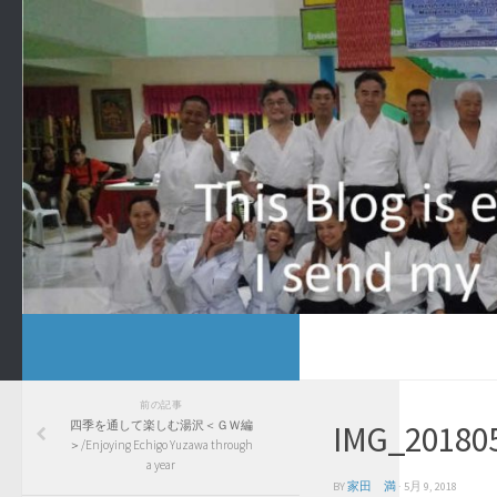
前の記事
四季を通して楽しむ湯沢＜ＧＷ編
IMG_20180
＞/Enjoying Echigo Yuzawa through
a year
BY
家田 満
·
5月 9, 2018