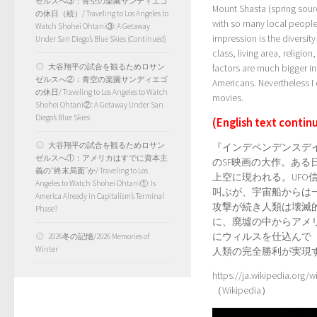
ゼルスへ③：青空の楽園サンディエゴ
Mount Shasta (spring source
の休日（続）/ Traveling to Los Angeles to
with so many local people.
Watch Shohei Ohtani③: A Getaway
impression is the diversity
Under San Diego’s Blue Skies (Continued)
class, living area, religio
大谷翔平の試合を観るためロサン
factors are much bigger inf
ゼルスへ②：青空の楽園サンディエゴ
Americans. Nevertheless I 
の休日/ Traveling to Los Angeles to Watch
movies.
Shohei Ohtani②: A Getaway Under San
Diego’s Blue Skies
(English text continu
大谷翔平の試合を観るためロサン
『インデペンデンスデイ
ゼルスへ①：アメリカはすでに資本主
のSF映画の大作。あ
義の“終末局面”か/ Traveling to Los
上空に現われる。UFO
Angeles to Watch Shohei Ohtani①: Is
叫ぶが、宇宙船からは
America Already in Capitalism’s Terminal
攻撃が続き人類は壊滅
Phase?
に、廃墟の中からアメ
にウィルスを仕込んで
2026冬の記憶/2026 Memories of
Winter
人類の完全勝利が実現
https://ja.wikipedia.
（Wikipedia）