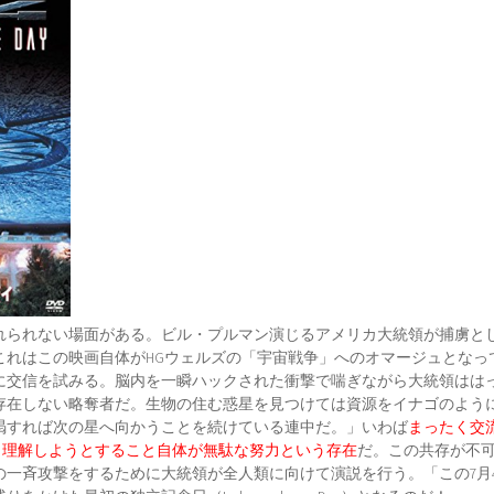
れられない場面がある。ビル・プルマン演じるアメリカ大統領が捕虜と
これはこの映画自体がHGウェルズの「宇宙戦争」へのオマージュとなっ
に交信を試みる。脳内を一瞬ハックされた衝撃で喘ぎながら大統領はは
存在しない略奪者だ。生物の住む惑星を見つけては資源をイナゴのよう
渇すれば次の星へ向かうことを続けている連中だ。」いわば
まったく交
”、理解しようとすること自体が無駄な努力という存在
だ。この共存が不
の一斉攻撃をするために大統領が全人類に向けて演説を行う。「この7月