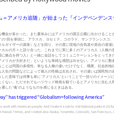
ム＝アメリカ追随」が始まった『インデペンデンス
る機会が多かった。また夏休みにはアメリカの国立公園に出かけること
イの7回を筆頭に、アラスカ、ヨセミテ、コロラド、サンフランシスコ、
タルガイザーの源泉）などを回り、その度に現地の合気道や居合の道場
ーカルの方々と語り合った。これまでに実に多くのアメリカ人（人種の
国に拠点を持つ人）と一緒に会話をしてコミュニケーションをとってき
アメリカが大好きだ」といような単純な感想は出せない。アメリカに数
ることは同国の多様性。単なる人種の違いだけでなく、職業、社会的地
な人生の問題などによって個人の性格は左右され、その違いは国民性の
うした意味では何事も単に“アメリカ人”ということで一括りのイメージ
たくない。ただそれでもハリウッド映画を観ているとアメリカに住む人
通した“魂”のようなものを感じるときはある。
y” has triggered “Globalism=following America”
o work with American people. And I make it a rule to visit National parks in US fo
 in Hawaii 7 times, and I visited also Alaska, Yosemite, Colorado, San Francisco, 