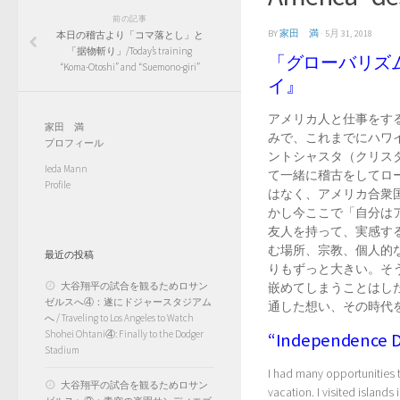
前の記事
BY
家田 満
·
5月 31, 2018
本日の稽古より「コマ落とし」と
「据物斬り」/Today’s training
「グローバリズ
“Koma-Otoshi” and “Suemono-giri”
イ』
アメリカ人と仕事をす
家田 満
みで、これまでにハワ
プロフィール
ントシャスタ（クリス
Ieda Mann
て一緒に稽古をしてロ
Profile
はなく、アメリカ合衆
かし今ここで「自分は
友人を持って、実感す
む場所、宗教、個人的
最近の投稿
りもずっと大きい。そ
大谷翔平の試合を観るためロサン
嵌めてしまうことはし
ゼルスへ④：遂にドジャースタジアム
通した想い、その時代を
へ / Traveling to Los Angeles to Watch
Shohei Ohtani④: Finally to the Dodger
“Independence Da
Stadium
I had many opportunities t
大谷翔平の試合を観るためロサン
vacation. I visited islands