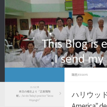
随想/ESSAYS
次の記事
本日の稽古より『正座飛翔
ハリウッド映
斬』/Iai-do: Today’s practice “Seiza
Hisyo-giri”
America” de