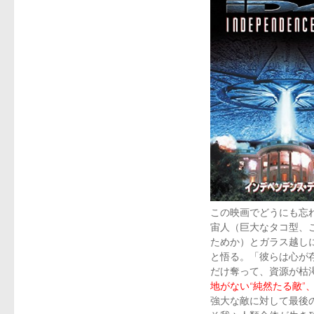
この映画でどうにも忘
宙人（巨大なタコ型、
ためか）とガラス越し
と悟る。「彼らは心が
だけ奪って、資源が枯
地がない“純然たる敵
強大な敵に対して最後