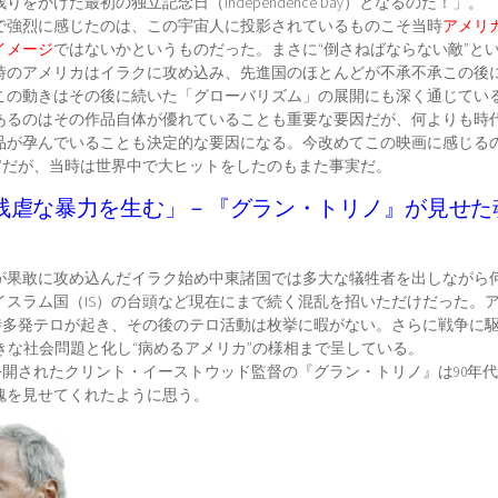
をかけた最初の独立記念日（Independence Day）となるのだ！」。
で強烈に感じたのは、この宇宙人に投影されているものこそ当時
アメリ
イメージ
ではないかというものだった。まさに“倒さねばならない敵”と
時のアメリカはイラクに攻め込み、先進国のほとんどが不承不承この後
この動きはその後に続いた「グローバリズム」の展開にも深く通じてい
あるのはその作品自体が優れていることも重要な要因だが、何よりも時
品が孕んでいることも決定的な要因になる。今改めてこの映画に感じる
さ”だが、当時は世界中で大ヒットをしたのもまた事実だ。
残虐な暴力を生む」－『グラン・トリノ』が見せた
が果敢に攻め込んだイラク始め中東諸国では多大な犠牲者を出しながら
イスラム国（IS）の台頭など現在にまで続く混乱を招いただけだった。
同時多発テロが起き、その後のテロ活動は枚挙に暇がない。さらに戦争に
大きな社会問題と化し“病めるアメリカ”の様相まで呈している。
に公開されたクリント・イーストウッド監督の『グラン・トリノ』は90年
魂を見せてくれたように思う。