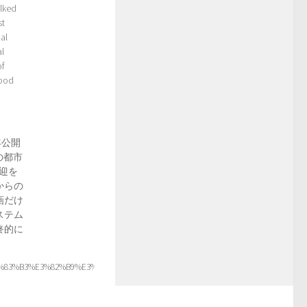
alked
st
ial
al
of
wood
年公開
の都市
迎を
からの
画だけ
ステム
終的に
%E3%83%B3%E3%82%B9%E3%83%BB%E3%83%87%E3%82%A4