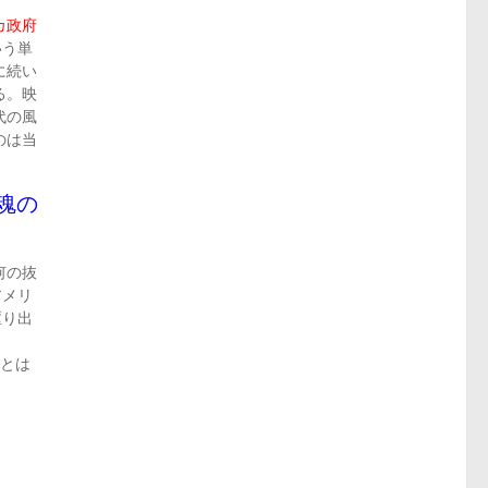
カ政府
いう単
に続い
る。映
代の風
のは当
魂の
何の抜
アメリ
駆り出
代とは