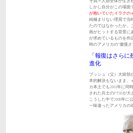
そ我々人類全体が生き残り
しかし自分がこの場面
が抱いていたイラクの
純極まりない理屈で当
たのではなかったか。
画がヒットする背景に
が求めているものを作
時のアメリカの“傲慢
「報復はさらに
進化
ブッシュ（父）大統領
本的解決もないまま、
カ本土でも2001年に
された兵士のPTSDが
こうした中で2008年
一味違ったアメリカの