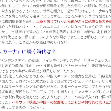
遠していた彼らとのつながりを強める。さらに最初は「このドン亀小僧
少年に対して、かつて自分が朝鮮戦争で殺した少年兵への贖罪の気持ち
に全力を傾けるようになる。仕事を紹介し、恋の手助けをして、少年を
ャングを脅して彼から遠ざけようとする。ところがギャングは報復とし
家に機関銃を撃ち込む。
正義と信じて行った報復がさらに残虐な暴力を
決心した行動とは・・・。これ以上はネタバレになってしまうので、ぜひ
かしこの映画は間違いなく2000年代を代表する名作。90年代にあれほ
義”が時代とともに揺らぎ、このような映画ができたことは明らかにアメ
いかと思う。これだから映画はやめられない！
リカーナ』に続く時代は？
ンデペンデンスデイ』の続編、『インデペンデンスデイ：リサージェンス
年を経て飛躍的に進化したCG技術を駆使した大作だったが、批評家から
ではもはや90年代の世界観が通用しなかったのか。
確に変化した点がひとつある。中国人キャストの強力な登用だ。前線基
中国人で、ヒロインには彼の娘と言う設定でアンジェラベイビーという
これはマーケティング上の都合だろう。スターウォーズにしてもそうだ
必ず重要な配役としてアジア人（特に中国人）をキャスティングしてい
入では製作費さえ賄えなかったようだが、グローバルな収入では中国の
ようだ。
ハリウッド映画が中国への配慮無しにはもはや興行的に成り立
が映し出す真実の一つだろう。