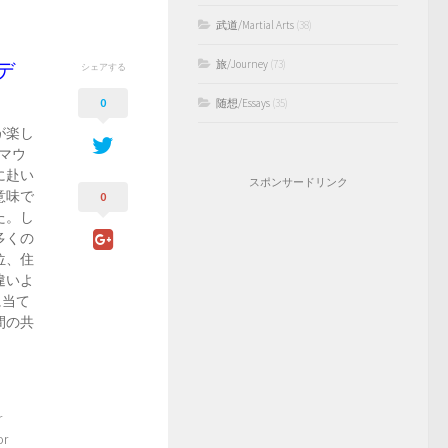
武道/Martial Arts
(38)
旅/Journey
(73)
デ
シェアする
0
随想/Essays
(35)
が楽し
マウ
に赴い
スポンサードリンク
意味で
0
た。し
多くの
位、住
違いよ
に当て
間の共
r
or