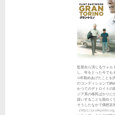
監督自ら演じるウォル
し、年をとった今でも
50年勤めあげたことを
のコンディションで納
かつてのデトロイトの
ジア系の移民ばかりに
扱いすることも面白く
そうしたなかで偶然近
（https://ja.wikipe