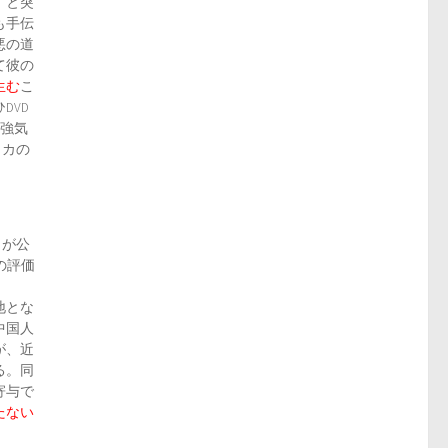
」と突
も手伝
悪の道
て彼の
生む
こ
DVD
ど強気
リカの
』が公
の評価
地とな
中国人
が、近
る。同
寄与で
たない