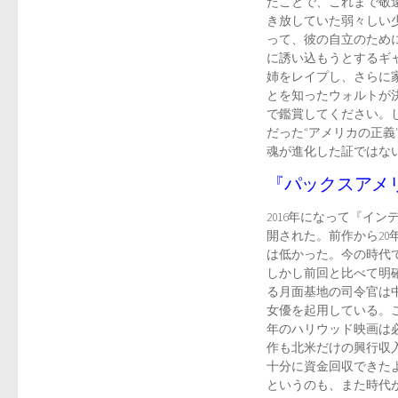
たことで、これまで敬
き放していた弱々しい
って、彼の自立のため
に誘い込もうとするギ
姉をレイプし、さらに
とを知ったウォルトが
で鑑賞してください。し
だった“アメリカの正
魂が進化した証ではな
『パックスアメ
2016年になって『イ
開された。前作から20
は低かった。今の時代
しかし前回と比べて明
る月面基地の司令官は
女優を起用している。
年のハリウッド映画は
作も北米だけの興行収
十分に資金回収できた
というのも、また時代