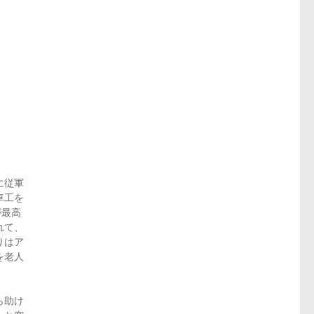
に従軍
車工を
が最高
れて、
りはア
を老人
グから助け