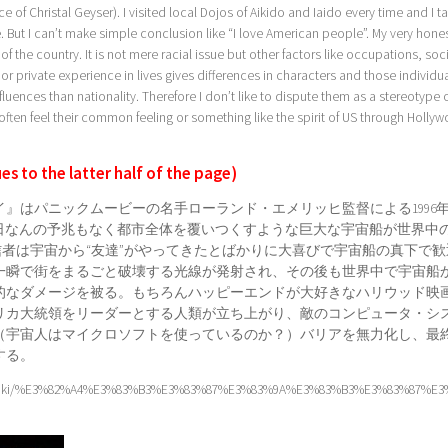
 of Christal Geyser). I visited local Dojos of Aikido and Iaido every time and I t
 But I can’t make simple conclusion like “I love American people”. My very hone
 of the country. It is not mere racial issue but other factors like occupations, soc
n, or private experience in lives gives differences in characters and those individu
luences than nationality. Therefore I don’t like to dispute them as a stereotype 
often feel their common feeling or something like the spirit of US through Holly
es to the latter half of the page)
』はパニックムービーの名手ローランド・エメリッヒ監督による1996
る日なんの予兆もなく都市全体を覆いつくすような巨大な宇宙船が世界中
信者は宇宙から“友達”がやってきたとばかりに大喜びで宇宙船の真下で歓
一瞬で街をまるごと破壊する光線が発射され、その後も世界中で宇宙船
的なダメージを被る。もちろんハッピーエンドが大好きなハリウッド映
リカ大統領をリーダーとする人類が立ち上がり、敵のコンピュータ・シ
（宇宙人はマイクロソフトを使っているのか？）バリアを無力化し、最
する。
org/wiki/%E3%82%A4%E3%83%B3%E3%83%87%E3%83%9A%E3%83%B3%E3%83%87