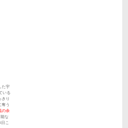
した宇
ている
っきり
に奪う
流の余
可能な
4日こ