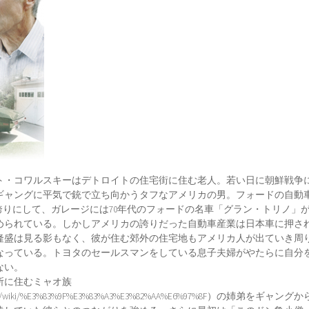
ト・コワルスキーはデトロイトの住宅街に住む老人。若い日に朝鮮戦争
ギャングに平気で銃で立ち向かうタフなアメリカの男。フォードの自動
誇りにして、ガレージには70年代のフォードの名車「グラン・トリノ」
められている。しかしアメリカの誇りだった自動車産業は日本車に押さ
隆盛は見る影もなく、彼が住む郊外の住宅地もアメリカ人が出ていき周
なっている。トヨタのセールスマンをしている息子夫婦がやたらに自分
ない。
所に住むミャオ族
dia.org/wiki/%E3%83%9F%E3%83%A3%E3%82%AA%E6%97%8F）の姉弟をギャン