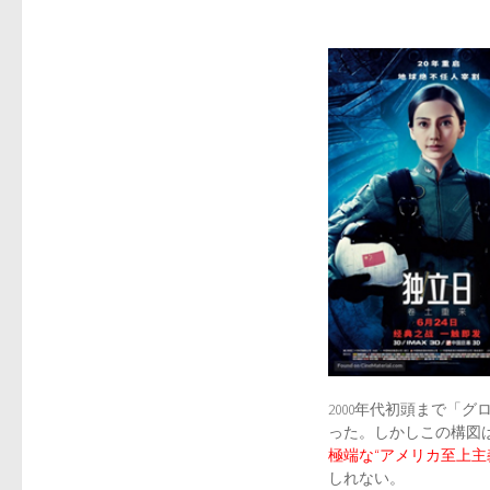
2000年代初頭まで「
った。しかしこの構図
極端な“アメリカ至上主
しれない。