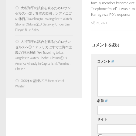
family member became victi
大谷翔平の試合を観るためロサン
Telephone fraud”! I was also
ゼルスへ②：青空の楽園サンディエゴ
Kanagawa PD’s response
の休日/ Traveling to Los Angeles to Watch
5月 28, 2021
Shohei Ohtani②: A Getaway Under San
Diego’s Blue Skies
大谷翔平の試合を観るためロサン
コメントを残す
ゼルスへ①：アメリカはすでに資本主
義の“終末局面”か/ Traveling to Los
Angeles to Watch Shohei Ohtani①: Is
コメント
※
America Already in Capitalism’s Terminal
Phase?
2026冬の記憶/2026 Memories of
Winter
名前
※
サイト