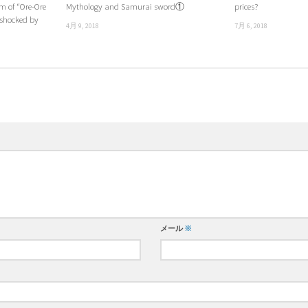
m of “Ore-Ore
Mythology and Samurai sword①
prices?
 shocked by
4月 9, 2018
7月 6, 2018
メール
※