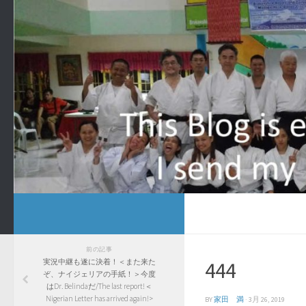
前の記事
実況中継も遂に決着！＜また来た
444
ぞ、ナイジェリアの手紙！＞今度
はDr. Belindaだ/The last report!＜
Nigerian Letter has arrived again!>
BY
家田 満
·
3月 26, 2019