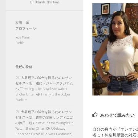
Dr. Belinda, this time
家田 満
プロフィール
Ieda Mann
Profile
最近の投稿
大谷翔平の試合を観るためロサン
ゼルスへ④：遂にドジャースタジアム
へ / Traveling to Los Angeles to Watch
Shohei Ohtani④: Finally to the Dodger
Stadium
大谷翔平の試合を観るためロサン
あわせて読みたい
ゼルスへ③：青空の楽園サンディエゴ
の休日（続）/ Traveling to Los Angeles to
Watch Shohei Ohtani③: A Getaway
自分の身内が『オレオレ
Under San Diego’s Blue Skies (Continued)
者に！神奈川県警の対応に