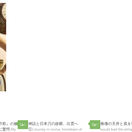
詐欺』の被害
神話と日本刀の故郷、出雲へ
株価の天井と底を導
0
0
驚愕/My
①/Journey in Izumo, hometown of
would lead the ceili