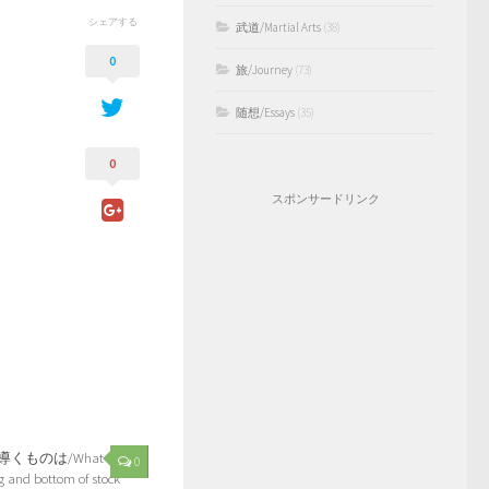
シェアする
武道/Martial Arts
(38)
0
旅/Journey
(73)
随想/Essays
(35)
0
スポンサードリンク
くものは/What
0
ng and bottom of stock