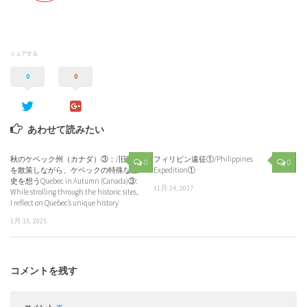
シェアする
0
0
あわせて読みたい
秋のケベック州（カナダ）③：/旧跡
フィリピン遠征①/Philippines
0
0
を散策しながら、ケベックの特殊な歴
Expedition①
史を想うQuebec in Autumn (Canada)③:
11月 24, 2017
While strolling through the historic sites,
I reflect on Quebec’s unique history
1月 15, 2025
コメントを残す