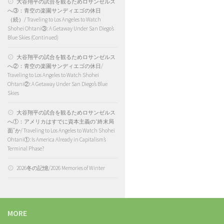
大谷翔平の試合を観るためロサンゼルス
へ③：青空の楽園サンディエゴの休日
（続）/ Traveling to Los Angeles to Watch
Shohei Ohtani③: A Getaway Under San Diego’s
Blue Skies (Continued)
大谷翔平の試合を観るためロサンゼルス
へ②：青空の楽園サンディエゴの休日/
Traveling to Los Angeles to Watch Shohei
Ohtani②: A Getaway Under San Diego’s Blue
Skies
大谷翔平の試合を観るためロサンゼルス
へ①：アメリカはすでに資本主義の“終末局
面”か/ Traveling to Los Angeles to Watch Shohei
Ohtani①: Is America Already in Capitalism’s
Terminal Phase?
2026冬の記憶/2026 Memories of Winter
MORE