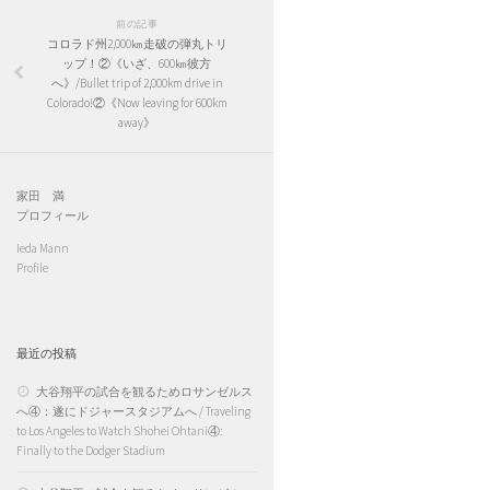
前の記事
コロラド州2,000㎞走破の弾丸トリ
ップ！②《いざ、600㎞彼方
へ》/Bullet trip of 2,000km drive in
Colorado!②《Now leaving for 600km
away》
家田 満
プロフィール
Ieda Mann
Profile
最近の投稿
大谷翔平の試合を観るためロサンゼルス
へ④：遂にドジャースタジアムへ / Traveling
to Los Angeles to Watch Shohei Ohtani④:
Finally to the Dodger Stadium