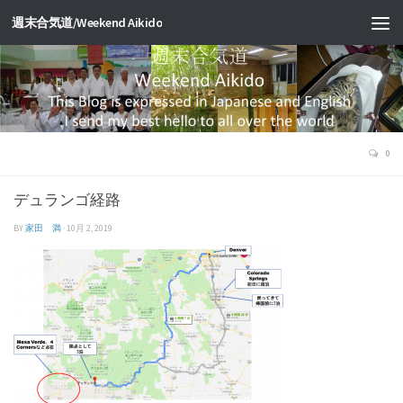
週末合気道/Weekend Aikido
0
デュランゴ経路
BY
家田 満
·
10月 2, 2019