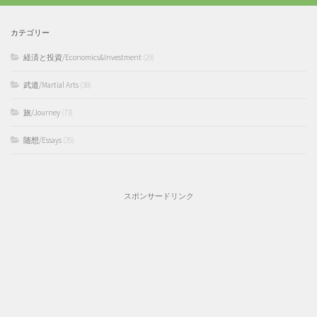
カテゴリー
経済と投資/Economics&Investment
(29)
武道/Martial Arts
(38)
旅/Journey
(73)
随想/Essays
(35)
スポンサードリンク