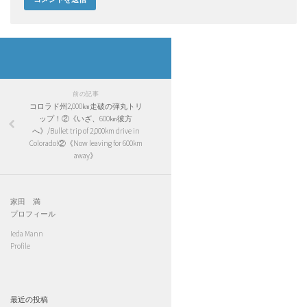
前の記事
コロラド州2,000㎞走破の弾丸トリ
ップ！②《いざ、600㎞彼方
へ》/Bullet trip of 2,000km drive in
Colorado!②《Now leaving for 600km
away》
家田 満
プロフィール
Ieda Mann
Profile
最近の投稿