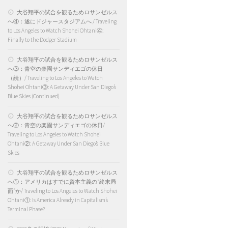
大谷翔平の試合を観るためロサンゼルス
へ④：遂にドジャースタジアムへ / Traveling
to Los Angeles to Watch Shohei Ohtani④:
Finally to the Dodger Stadium
大谷翔平の試合を観るためロサンゼルス
へ③：青空の楽園サンディエゴの休日
（続）/ Traveling to Los Angeles to Watch
Shohei Ohtani③: A Getaway Under San Diego’s
Blue Skies (Continued)
大谷翔平の試合を観るためロサンゼルス
へ②：青空の楽園サンディエゴの休日/
Traveling to Los Angeles to Watch Shohei
Ohtani②: A Getaway Under San Diego’s Blue
Skies
大谷翔平の試合を観るためロサンゼルス
へ①：アメリカはすでに資本主義の“終末局
面”か/ Traveling to Los Angeles to Watch Shohei
Ohtani①: Is America Already in Capitalism’s
Terminal Phase?