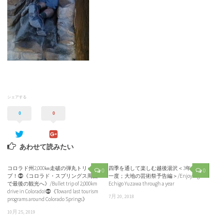
シェアする
0
0
あわせて読みたい
コロラド州2,000㎞走破の弾丸トリッ
四季を通して楽しむ越後湯沢＜3年に
0
0
プ！⓹《コロラド・スプリングス周囲
一度；大地の芸術祭予告編＞/Enjoying
で最後の観光へ》/Bullet trip of 2,000km
Echigo Yuzawa through a year
drive in Colorado!⓹《Toward last tourism
7月 20, 2018
programs around Colorado Springs》
10月 25, 2019