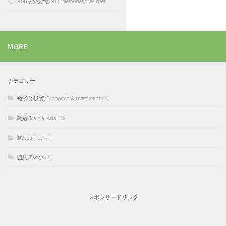
2026冬の記憶/2026 Memories of Winter
MORE
カテゴリー
経済と投資/Economics&Investment
(29)
武道/Martial Arts
(38)
旅/Journey
(73)
随想/Essays
(35)
スポンサードリンク