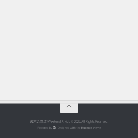
週末合気道/Weekend Aikido © 2026. All Rights Reserved.
Powered by
- Designed with the
Hueman theme