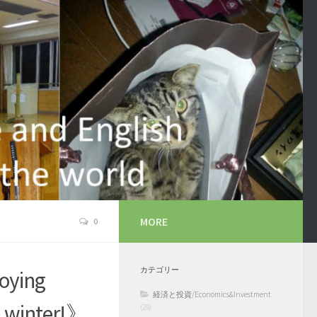
MORE
0
カテゴリー
ing
経済と投資/Economics&Investment
l winter!》
(29)