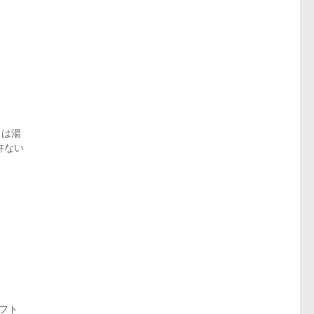
」は湯
許ない
フト