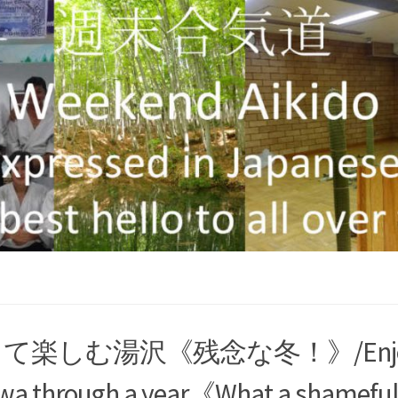
楽しむ湯沢《残念な冬！》/Enjoy
awa through a year《What a shamefu