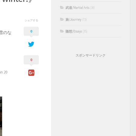
武道/Martial Arts
(38)
旅/Journey
(73)
シェアする
0
随想/Essays
(35)
雪のな
スポンサードリンク
0
an 20