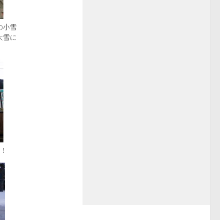
の小雪
大雪に
い！