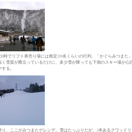
8時でリフト券売り場には推定200名くらいの行列。「かぐらみつまた
高く雪質が際立っているだけに、多少雪が降っても下側のスキー場が心
中する。
乗り、ここがみつまたゲレンデ。雪はたっぷりだが、2本あるクワッドリ