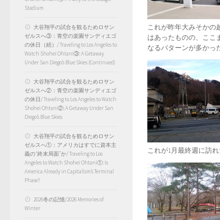
Stadium
これが昨年大みそかの
大谷翔平の試合を観るためロサン
ゼルスへ③：青空の楽園サンディエゴ
はあったものの、ここ
の休日（続）/ Traveling to Los Angeles to
なるパターンが多かっ
Watch Shohei Ohtani③: A Getaway
Under San Diego’s Blue Skies (Continued)
大谷翔平の試合を観るためロサン
ゼルスへ②：青空の楽園サンディエゴ
の休日/ Traveling to Los Angeles to Watch
Shohei Ohtani②: A Getaway Under San
Diego’s Blue Skies
大谷翔平の試合を観るためロサン
ゼルスへ①：アメリカはすでに資本主
これが1月最終週に訪れ
義の“終末局面”か/ Traveling to Los
Angeles to Watch Shohei Ohtani①: Is
America Already in Capitalism’s Terminal
Phase?
2026冬の記憶/2026 Memories of
Winter