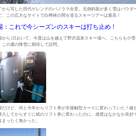
イから写した田代ゲレンデのパノラマ全景。北側斜面が多く雪はパウダ
ど、この広大なサイトで白樺林の間を巡るスキーツアーは最高！
場：これで今シーズンのスキーは打ち止め！
場から1日おいて、今度は山を越えて野沢温泉スキー場へ。こちらも小雪
、この週の降雪に期待して訪問。
場だけど、何と今年からリフト券が非接触型カードに変わっていた！確か
導入してからすぐに紙のリフト券に変わったのに。感度はなかなか良好
はまったく無かった。