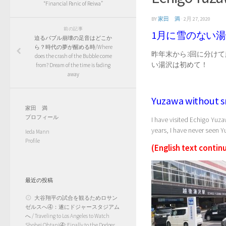
“Financial Panic of Reiwa”
BY
家田 満
·
2月 27, 2020
前の記事
1月に雪のない湯
迫るバブル崩壊の足音はどこか
ら？時代の夢が醒める時/Where
昨年末から3回に分け
does the crash of the Bubble come
い湯沢は初めて！
from? Dream of the time is fading
away
Yuzawa without sn
家田 満
プロフィール
I have visited Echigo Yuza
years, I have never seen Y
Ieda Mann
Profile
(English text continu
最近の投稿
大谷翔平の試合を観るためロサン
ゼルスへ④：遂にドジャースタジアム
へ / Traveling to Los Angeles to Watch
Shohei Ohtani④: Finally to the Dodger