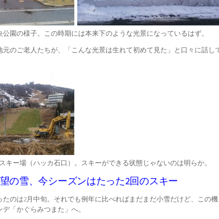
央公園の様子。この時期には本来下のような光景になっているはず。
地元のご老人たちが、「こんな光景は生れて初めて見た」と口々に話し
山スキー場（ハッカ石口）。スキーができる状態じゃないのは明らか。
待望の雪、今シーズンはたった2回のスキー
ったのは2月中旬。それでも例年に比べればまだまだ小雪だけど、この機
ンデ「かぐらみつまた」へ。