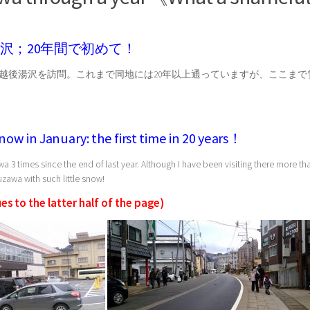
沢；20年間で初めて！
て越後湯沢を訪問。これまで同地には20年以上通っていますが、ここまで
ow in January: the first time in 20 years！
wa 3 times since the end of last year. Although I have been visiting there more th
uzawa with such little snow!
es to the latter half of the page)