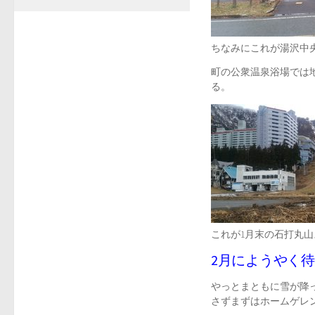
ちなみにこれが湯沢中
町の公衆温泉浴場では
る。
これが1月末の石打丸
2月にようやく
やっとまともに雪が降
さずまずはホームゲレ