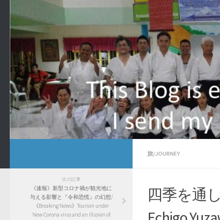
旅/JOURNEY
次の記事
《速報》新型コロナ禍が観光地に
四季を通して
与える影響と『令和恐慌』の幻想/
《Breaking News》Tourism under
Echigo Yuz
New Corona virus and an illusion of