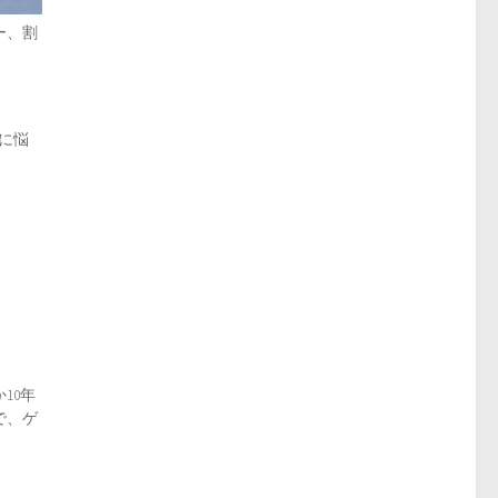
ー、割
に悩
10年
で、ゲ