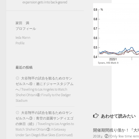
expansion gets into back-geared
家田 満
プロフィール
Ieda Mann
Profile
最近の投稿
大谷翔平の試合を観るためロサン
ゼルスへ④：遂にドジャースタジアム
へ / Traveling to Los Angeles to Watch
Shohei Ohtani④: Finally to the Dodger
Stadium
大谷翔平の試合を観るためロサン
あわせて読みたい
ゼルスへ③：青空の楽園サンディエゴ
の休日（続）/ Traveling to Los Angeles to
Watch Shohei Ohtani③: A Getaway
開催期間残り僅か！『大
Under San Diego’s Blue Skies (Continued)
2018』②/Only few time rem