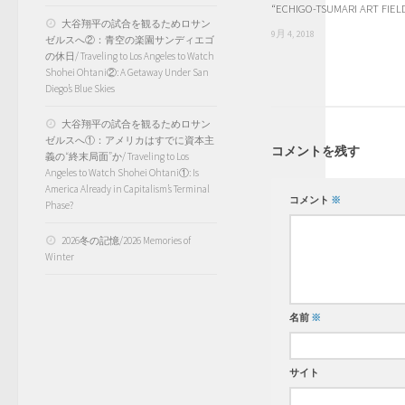
“ECHIGO-TSUMARI ART FIE
大谷翔平の試合を観るためロサン
9月 4, 2018
ゼルスへ②：青空の楽園サンディエゴ
の休日/ Traveling to Los Angeles to Watch
Shohei Ohtani②: A Getaway Under San
Diego’s Blue Skies
大谷翔平の試合を観るためロサン
ゼルスへ①：アメリカはすでに資本主
コメントを残す
義の“終末局面”か/ Traveling to Los
Angeles to Watch Shohei Ohtani①: Is
America Already in Capitalism’s Terminal
コメント
※
Phase?
2026冬の記憶/2026 Memories of
Winter
名前
※
サイト