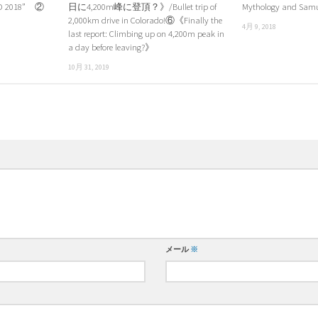
LD 2018” ②
日に4,200m峰に登頂？》/Bullet trip of
Mythology and Sam
2,000km drive in Colorado!⑥《Finally the
4月 9, 2018
last report: Climbing up on 4,200m peak in
a day before leaving?》
10月 31, 2019
メール
※