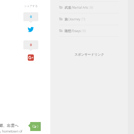
シェアする
武道/Martial Arts
(38)
0
旅/Journey
(73)
随想/Essays
(35)
0
スポンサードリンク
郷、出雲へ
0
, hometown of