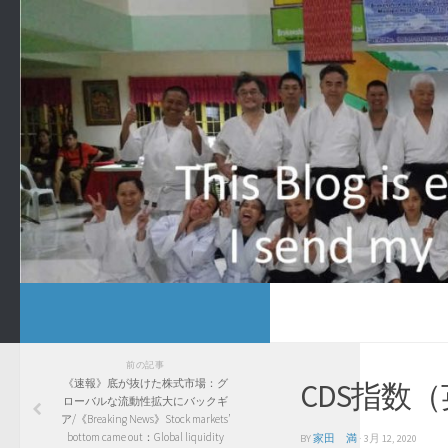
前の記事
《速報》底が抜けた株式市場：グ
CDS指数
ローバルな流動性拡大にバックギ
ア/《Breaking News》Stock markets’
bottom came out：Global liquidity
BY
家田 満
·
3月 12, 2020