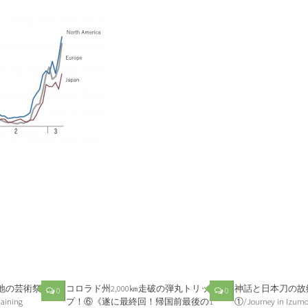
地の芸術祭
コロラド州2,000㎞走破の弾丸トリッ
神話と日本刀の故
0
0
aining
プ！⑥《遂に最終回！帰国前最後の1
①/Journey in Izumo