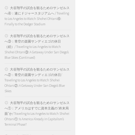
大谷翔平の試合を観るためロサンゼルス
へ④：遂にドジャースタジアムへ / Traveling
to Los Angeles to Watch Shohei Ohtani④:
Finally to the Dodger Stadium
大谷翔平の試合を観るためロサンゼルス
へ③：青空の楽園サンディエゴの休日
（続）/ Traveling to Los Angeles to Watch
Shohei Ohtani③: A Getaway Under San Diego’s
Blue Skies (Continued)
大谷翔平の試合を観るためロサンゼルス
へ②：青空の楽園サンディエゴの休日/
Traveling to Los Angeles to Watch Shohei
Ohtani②: A Getaway Under San Diego’s Blue
Skies
大谷翔平の試合を観るためロサンゼルス
へ①：アメリカはすでに資本主義の“終末局
面”か/ Traveling to Los Angeles to Watch Shohei
Ohtani①: Is America Already in Capitalism’s
Terminal Phase?