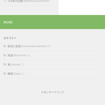
2026冬の記憶/2026 Memories of Winter
MORE
カテゴリー
経済と投資/Economics&Investment
(29)
武道/Martial Arts
(38)
旅/Journey
(73)
随想/Essays
(35)
スポンサードリンク