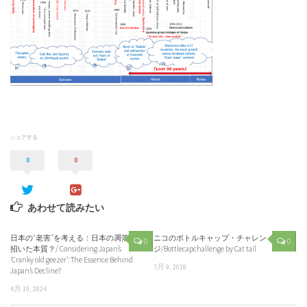
シェアする
0
0
あわせて読みたい
日本の“老害”を考える：日本の凋落を
ニコのボトルキャップ・チャレン
0
0
招いた本質？/ Considering Japan’s
ジ/Bottlecapchallenge by Cat tail
‘Cranky old geezer’: The Essence Behind
7月 9, 2019
Japan’s Decline?
4月 19, 2024