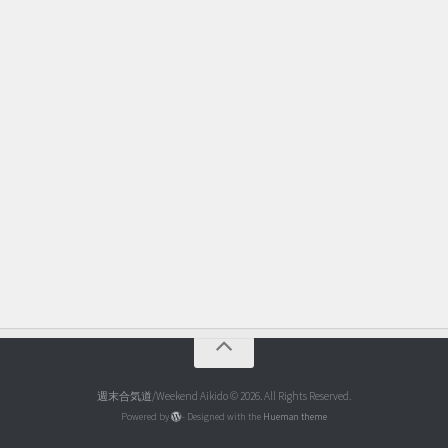
週末合気道/Weekend Aikido © 2026. All Rights Reserved.
Powered by
- Designed with the
Hueman theme