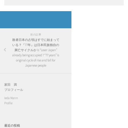
前の記事
敗者日本の占領はすでに始まって
いる？『77年』は日本民族独自の
興亡サイクルか Is “Loser Japan”
already being occupied ? “77 years” is
original cycle of rise and fall for
Japanese people
家田 満
プロフィール
Ieda Mann
Profile
最近の投稿