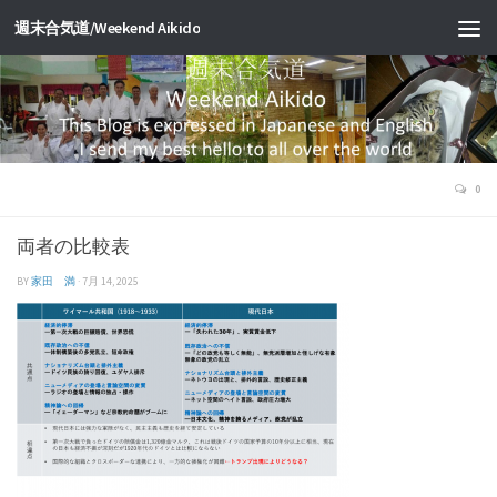
週末合気道/Weekend Aikido
0
両者の比較表
BY
家田 満
·
7月 14, 2025