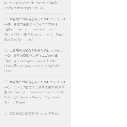
to Los Angeles to Watch Shohei Ohtani④:
Finally to the Dodger Stadium
大谷翔平の試合を観るためロサンゼルス
へ③：青空の楽園サンディエゴの休日
（続）/ Traveling to Los Angeles to Watch
Shohei Ohtani③: A Getaway Under San Diego’s
Blue Skies (Continued)
大谷翔平の試合を観るためロサンゼルス
へ②：青空の楽園サンディエゴの休日/
Traveling to Los Angeles to Watch Shohei
Ohtani②: A Getaway Under San Diego’s Blue
Skies
大谷翔平の試合を観るためロサンゼルス
へ①：アメリカはすでに資本主義の“終末局
面”か/ Traveling to Los Angeles to Watch Shohei
Ohtani①: Is America Already in Capitalism’s
Terminal Phase?
2026冬の記憶/2026 Memories of Winter