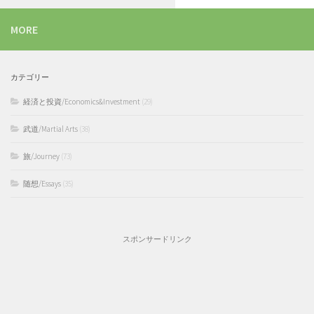
MORE
カテゴリー
経済と投資/Economics&Investment
(29)
武道/Martial Arts
(38)
旅/Journey
(73)
随想/Essays
(35)
スポンサードリンク