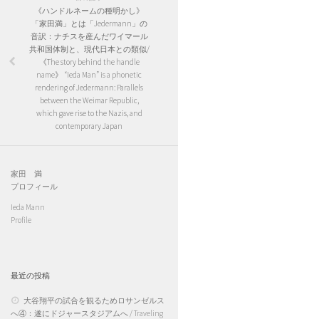
《ハンドルネームの種明かし》
「家田満」とは「Jedermann」の
音訳：ナチスを産んだワイマール
共和国体制と、現代日本との類似/
《The story behind the handle
name》 “Ieda Man” is a phonetic
rendering of Jedermann: Parallels
between the Weimar Republic,
which gave rise to the Nazis, and
contemporary Japan
家田 満
プロフィール
Ieda Mann
Profile
最近の投稿
大谷翔平の試合を観るためロサンゼルス
へ④：遂にドジャースタジアムへ / Traveling