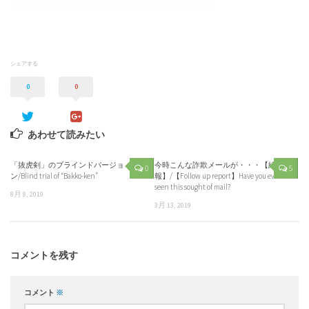
シェアする
0
0
あわせて読みたい
「抜虎剣」のブラインドバージョ
今時こんな詐欺メールが・・・【続
0
5
ン/Blind trial of “Bakko-ken”
報】/【Follow up report】Have you ever
seen this sought of mail?
8月 8, 2019
3月 13, 2019
コメントを残す
コメント
※