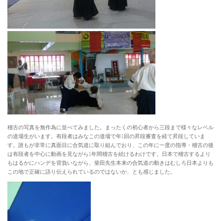
稽古の写真を無作為に並べてみました。まったくの初心者から三段まで様々なレベル
の道場生がいます。有段者はみなこの道場で年1回の昇段審査を経て昇段していま
す。誰もが非常に真面目に合気道に取り組んでおり、この年に一度の指導・稽古の後
は有段者を中心に動画を見ながら1年間稽古を続けるわけです。日本で稽古するより
もはるかにハンデを背負いながら、柴田先生本来の合気道の動きはむしろ日本よりも
この地で正確に語り伝えられているのではないか、とも感じました。