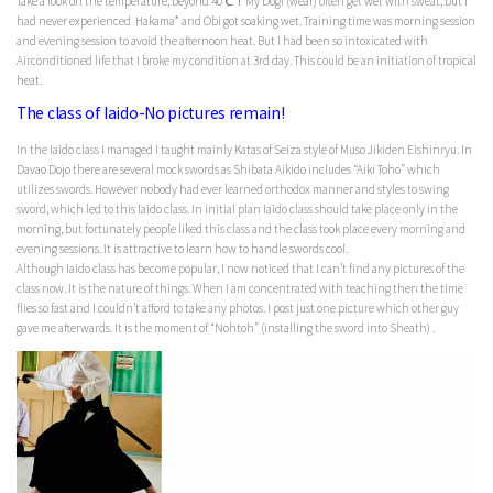
Take a look on the temperature, beyond 40℃！My Dogi (wear) often get wet with sweat, but I
had never experienced Hakama* and Obi got soaking wet. Training time was morning session
and evening session to avoid the afternoon heat. But I had been so intoxicated with
Airconditioned life that I broke my condition at 3rd day. This could be an initiation of tropical
heat.
The class of Iaido-No pictures remain!
In the Iaido class I managed I taught mainly Katas of Seiza style of Muso Jikiden Eishinryu. In
Davao Dojo there are several mock swords as Shibata Aikido includes “Aiki Toho” which
utilizes swords. However nobody had ever learned orthodox manner and styles to swing
sword, which led to this Iaido class. In initial plan Iaido class should take place only in the
morning, but fortunately people liked this class and the class took place every morning and
evening sessions. It is attractive to learn how to handle swords cool.
Although Iaido class has become popular, I now noticed that I can’t find any pictures of the
class now. It is the nature of things. When I am concentrated with teaching then the time
flies so fast and I couldn’t afford to take any photos. I post just one picture which other guy
gave me afterwards. It is the moment of “Nohtoh” (installing the sword into Sheath) .