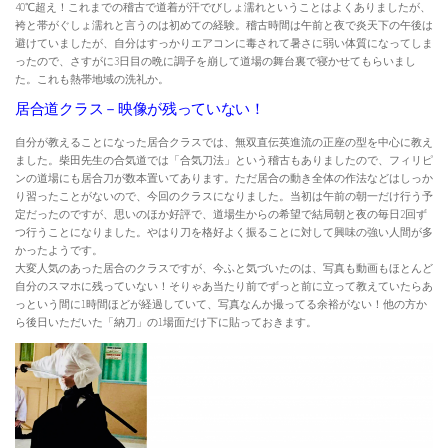
40℃超え！これまでの稽古で道着が汗でびしょ濡れということはよくありましたが、
袴と帯がぐしょ濡れと言うのは初めての経験。稽古時間は午前と夜で炎天下の午後は
避けていましたが、自分はすっかりエアコンに毒されて暑さに弱い体質になってしま
ったので、さすがに3日目の晩に調子を崩して道場の舞台裏で寝かせてもらいまし
た。これも熱帯地域の洗礼か。
居合道クラス－映像が残っていない！
自分が教えることになった居合クラスでは、無双直伝英進流の正座の型を中心に教え
ました。柴田先生の合気道では「合気刀法」という稽古もありましたので、フィリピ
ンの道場にも居合刀が数本置いてあります。ただ居合の動き全体の作法などはしっか
り習ったことがないので、今回のクラスになりました。当初は午前の朝一だけ行う予
定だったのですが、思いのほか好評で、道場生からの希望で結局朝と夜の毎日2回ず
つ行うことになりました。やはり刀を格好よく振ることに対して興味の強い人間が多
かったようです。
大変人気のあった居合のクラスですが、今ふと気づいたのは、写真も動画もほとんど
自分のスマホに残っていない！そりゃあ当たり前でずっと前に立って教えていたらあ
っという間に1時間ほどが経過していて、写真なんか撮ってる余裕がない！他の方か
ら後日いただいた「納刀」の1場面だけ下に貼っておきます。