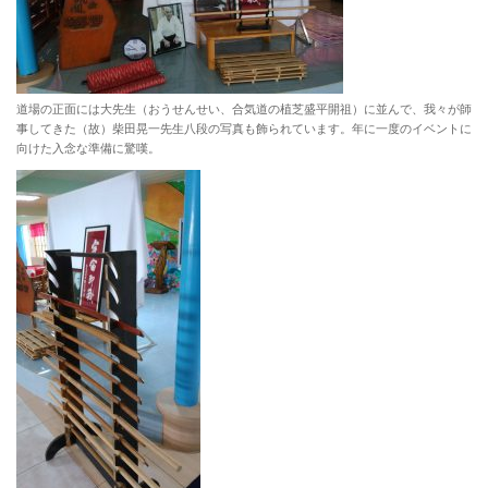
道場の正面には大先生（おうせんせい、合気道の植芝盛平開祖）に並んで、我々が師
事してきた（故）柴田晃一先生八段の写真も飾られています。年に一度のイベントに
向けた入念な準備に驚嘆。