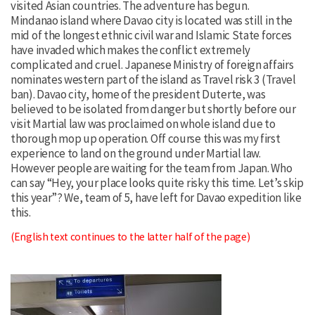
visited Asian countries. The adventure has begun.
Mindanao island where Davao city is located was still in the
mid of the longest ethnic civil war and Islamic State forces
have invaded which makes the conflict extremely
complicated and cruel. Japanese Ministry of foreign affairs
nominates western part of the island as Travel risk 3 (Travel
ban). Davao city, home of the president Duterte, was
believed to be isolated from danger but shortly before our
visit Martial law was proclaimed on whole island due to
thorough mop up operation. Off course this was my first
experience to land on the ground under Martial law.
However people are waiting for the team from Japan. Who
can say “Hey, your place looks quite risky this time. Let’s skip
this year”? We, team of 5, have left for Davao expedition like
this.
(English text continues to the latter half of the page)