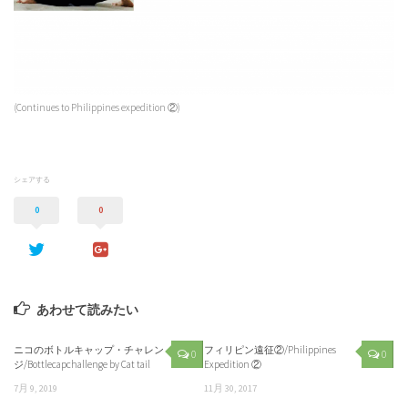
(Continues to Philippines expedition ②)
シェアする
0
0
あわせて読みたい
ニコのボトルキャップ・チャレン
フィリピン遠征②/Philippines
0
0
ジ/Bottlecapchallenge by Cat tail
Expedition ②
7月 9, 2019
11月 30, 2017