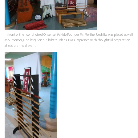
In front of the floor photo of Ohsensei (Aikido Founder Mr. Morihei Ueshiba was placed as well
as our sensei, (The late) Koichi Shibata 8 dans. I was impressed with thoughtful preparation
ahead of annual event.