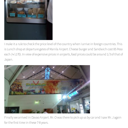
I make it a rule to check the price level of the country when I arrive in foreign countries. This
is Lunch shop at departure gates of Manila Airport. Cheese burger and Sandwich cost 85 Peso
each (≒\170). In view of expensive prices in airports, food prices could be around 1/3 of that of
Japan.
Finally we arrived in Davao Airport. Mr. O was there to pick up us by car and I saw Mr. J again
for the first time in these 7-8 years.