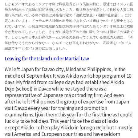
しかもダバオのあるミンダナオ島は戦後最長という民族内戦に、最近ではイスラム国
勢力が加わって泥沼の戦闘状態にあるところ。抵抗勢力が拠点として住民を人質に残
虐行為の続いている島の西側は外務省指定の「渡航危険度3（渡航中止勧告）」に指
定されています。ドゥテルテ大統領の出身地であるダバオ市はその中でも安全とはさ
れていますが、出発直前に徹底的な抵抗勢力掃討作戦のためミンダナオ島全土に戒厳
令が敷かれてしまいました。さすがに戒厳令下の土地に降り立つのは初めての経験で
す。しかし毎年日本人師範代チームが来るのを待ってくれている現地の人間に、「今
年は危なそうだから行かない」なんてことは言えるわけがない、高段者を中心に5人
編成で今年もダバオ遠征に出発しました。
Leaving for the Island under Martial Law
We left Japan for Davao city, Mindanao Philippines, in the
middle of September. It was Aikido workshop program of 10
days. My friend from college days had established Aikido
Dojo (school) in Davao while he stayed there as a
representative of Japanese major trading firm. And even
after he left Philippines the group of expertise from Japan
visit Davao every year for training and promotion
examinations. I join them this year for the first time as I could
luckily take holidays. This year I take the class of Iaido
except Aikido. I often play Aikido in foreign Dojo but I mostly
visit America and European countries and have seldom