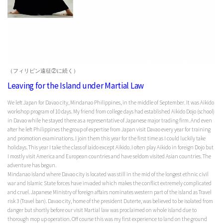
（フィリピン遠征②に続く）
Leaving for the Island under Martial Law
We left Japan for Davao city, Mindanao Philippines, in the middle of September. It was Aikido
workshop program of 10 days. My friend from college days had established Aikido Dojo (school)
in Davao while he stayed there as a representative of Japanese major trading firm. And even
after he left Philippines the group of expertise from Japan visit Davao every year for training
and promotion examinations. I join them this year for the first time as I could luckily take
holidays. This year I take the class of Iaido except Aikido. I often play Aikido in foreign Dojo but
I mostly visit America and European countries and have seldom visited Asian countries. The
adventure has begun.
Mindanao island where Davao city is located was still in the mid of the longest ethnic civil
war and Islamic State forces have invaded which makes the conflict extremely complicated
and cruel. Japanese Ministry of foreign affairs nominates western part of the island as Travel
risk 3 (Travel ban). Davao city, home of the president Duterte, was believed to be isolated from
danger but shortly before our visit Martial law was proclaimed on whole island due to
thorough mop up operation. Off course this was my first experience to land on the ground