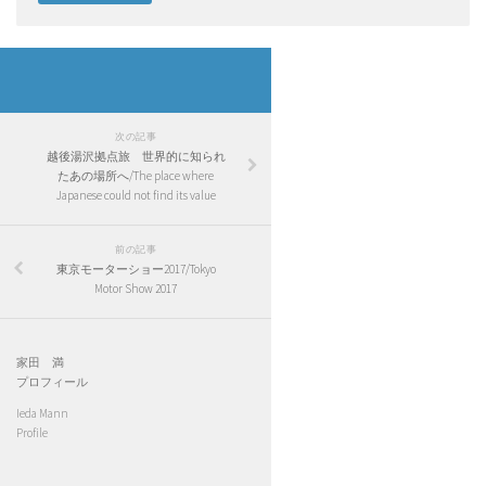
次の記事
越後湯沢拠点旅 世界的に知られ
たあの場所へ/The place where
Japanese could not find its value
前の記事
東京モーターショー2017/Tokyo
Motor Show 2017
家田 満
プロフィール
Ieda Mann
Profile