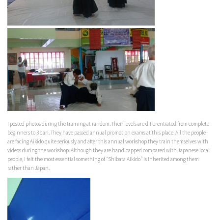
I posted photos during the training at random. Their levels are differentiated from complete
beginners to 3 dan. They have passed annual promotion exams at this place. All the people
are facing Aikido quite seriously and after this annual workshop they train themselves with
videos during the workshop. Although they are handicapped compared with Japanese local
people, I felt the most essential something of “Shibata Aikido” is inherited among them
rather than Japan.