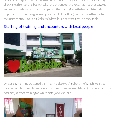
check, metal sensor, and body check at the entrance of the Hotel. It is true that Davao is
secured with safety apart from other parts of the island. (Nevertheless bomb terrorism
happened in the food wagon town just in front of the Hotel) Is it thanks to this level of
securities control? I couldn’t feel satisfied while I understood that it is enevitable.
Starting of training and encounters with local people
On Sunday morning we started training. The place was “Brokenshire” which looks like
complex facility of Hospital and medical schools. There were no Tatamis (Japanese traditional
floor mat) so we do training on white mats (for wrestling?)