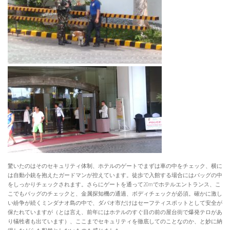
驚いたのはそのセキュリティ体制、ホテルのゲートでまずは車の中をチェック、横に
は自動小銃を抱えたガードマンが控えています。徒歩で入館する場合にはバッグの中
をしっかりチェックされます。さらにゲートを通って20mでホテルエントランス、こ
こでもバッグのチェックと、金属探知機の通過、ボディチェックが必須。確かに激し
い紛争が続くミンダナオ島の中で、ダバオ市だけはセーフティスポットとして安全が
保たれていますが（とは言え、前年にはホテルのすぐ目の前の屋台街で爆発テロがあ
り犠牲者も出ています）、ここまでセキュリティを徹底してのことなのか、と妙に納