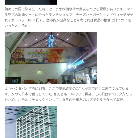
初めての国に降り立った時には、まず物価水準の目安をつける習慣があります。マニ
ラ空港の出発ゲートに合ったランチショップ、チーズバーガーとサンドウィッチがそ
れぞれ85ペソ（約170円）、空港内が割高なことを考えれば食品の物価は日本の1/3と
いったところか。
ようやくダバオ空港に到着。ここで現地道場のOさんが車で迎えに来てくれていま
す。かつて日本で稽古していたJさんとも7-8年ぶりに再会。この日はすでに夕方だっ
たため、ホテルにチェックインして、近所の中華系のお店で夕食を食べて就寝。