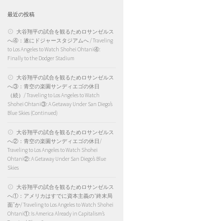
最近の投稿
大谷翔平の試合を観るためロサンゼルス
へ④：遂にドジャースタジアムへ / Traveling
to Los Angeles to Watch Shohei Ohtani④:
Finally to the Dodger Stadium
大谷翔平の試合を観るためロサンゼルス
へ③：青空の楽園サンディエゴの休日
（続）/ Traveling to Los Angeles to Watch
Shohei Ohtani③: A Getaway Under San Diego’s
Blue Skies (Continued)
大谷翔平の試合を観るためロサンゼルス
へ②：青空の楽園サンディエゴの休日/
Traveling to Los Angeles to Watch Shohei
Ohtani②: A Getaway Under San Diego’s Blue
Skies
大谷翔平の試合を観るためロサンゼルス
へ①：アメリカはすでに資本主義の“終末局
面”か/ Traveling to Los Angeles to Watch Shohei
Ohtani①: Is America Already in Capitalism’s