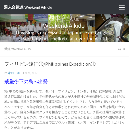
週末合気道/Weekend Aikido
武道/MARTIAL ARTS
0
フィリピン遠征①/Philippines Expedition①
BY
家田 満
·
11月 24, 2017
戒厳令下の島へ出発
9月中旬の3連休を利用して、ダバオ（フィリピン、ミンダナオ島）に9泊10日の合気
道遠征に出かけました。学生時代からの友人が大手商社の駐在員時代に立ち上げた現
地の道場に指導と昇段審査に年1回訪問するイベントです。もう25年も続いているイ
ベントですが、今年は自分も何とか休暇がとれたので初めて同行。今回は特別に合気
道のほか、自分が居合のクラスも担当することになりました。外国の道場で合気道は
よくやっているものの、フィリピンは初めて。どちらかと言うと自分の外国経験は欧
米が中心で、アジアではこれまでにソウル（韓国）とバリ（インドネシア）しか行っ
たことがありません。