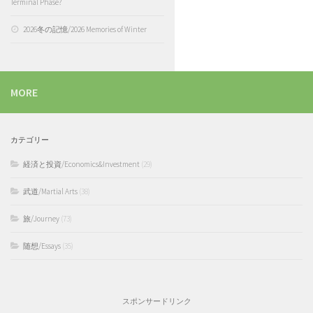
Terminal Phase?
2026冬の記憶/2026 Memories of Winter
MORE
カテゴリー
経済と投資/Economics&Investment
(29)
武道/Martial Arts
(38)
旅/Journey
(73)
随想/Essays
(35)
スポンサードリンク