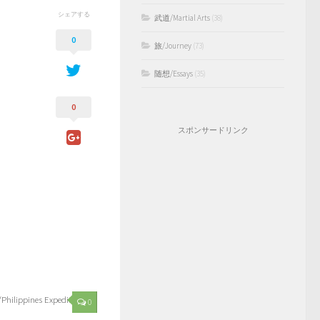
シェアする
武道/Martial Arts
(38)
0
旅/Journey
(73)
随想/Essays
(35)
0
スポンサードリンク
ppines Expedition
0