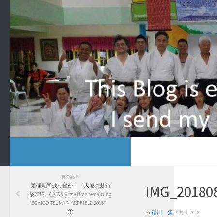
前の記事
開催期間残り僅か！『大地の芸術
IMG_20180
祭2018』①/Only few time remaining
“ECHIGO-TSUMARI ART FIELD 2018”
①
BY
家田 満
·
9月 3, 2018