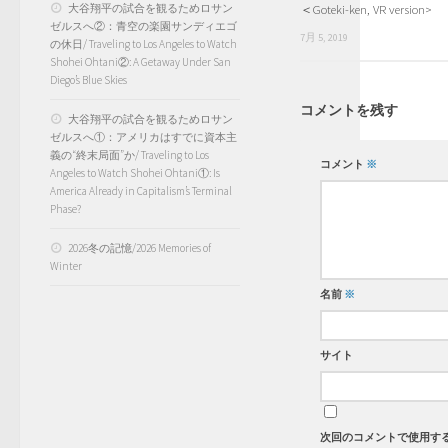
＜Goteki-ken, VR version>
大谷翔平の試合を観るためロサン
ゼルスへ②：青空の楽園サンディエゴ
7月 5, 2019
の休日/ Traveling to Los Angeles to Watch
Shohei Ohtani②: A Getaway Under San
Diego’s Blue Skies
コメントを残す
大谷翔平の試合を観るためロサン
ゼルスへ①：アメリカはすでに資本主
義の“終末局面”か/ Traveling to Los
コメント
※
Angeles to Watch Shohei Ohtani①: Is
America Already in Capitalism’s Terminal
Phase?
2026冬の記憶/2026 Memories of
Winter
名前
※
サイト
次回のコメントで使用す