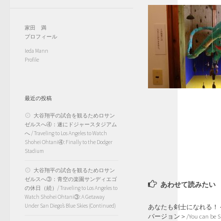
家田 満
プロフィール
Ieda Mann
Profile
最近の投稿
大谷翔平の試合を観るためロサン
ゼルスへ④：遂にドジャースタジアム
へ / Traveling to Los Angeles to Watch
Shohei Ohtani④: Finally to the Dodger
Stadium
大谷翔平の試合を観るためロサン
ゼルスへ③：青空の楽園サンディエゴ
あわせて読みたい
の休日（続）/ Traveling to Los Angeles to
Watch Shohei Ohtani③: A Getaway
Under San Diego’s Blue Skies (Continued)
あなたも剣士になれる！＜
バージョン＞/You can be Sa