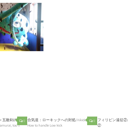
五敵剣のVR
合気道：ローキックへの対処/Aikido:
フィリピン遠征②/Phili
0
0
murai, too！
How to handle Low kick
②