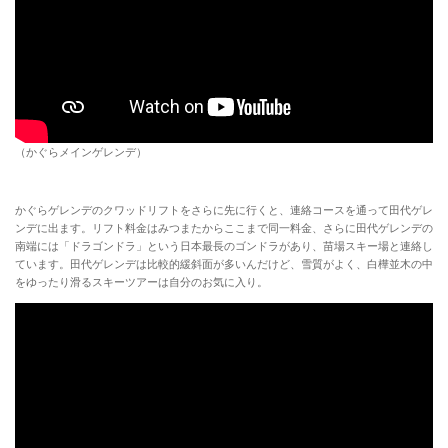
（かぐらメインゲレンデ）
かぐらゲレンデのクワッドリフトをさらに先に行くと、連絡コースを通って田代ゲレ
ンデに出ます。リフト料金はみつまたからここまで同一料金、さらに田代ゲレンデの
南端には「ドラゴンドラ」という日本最長のゴンドラがあり、苗場スキー場と連絡し
ています。田代ゲレンデは比較的緩斜面が多いんだけど、雪質がよく、白樺並木の中
をゆったり滑るスキーツアーは自分のお気に入り。