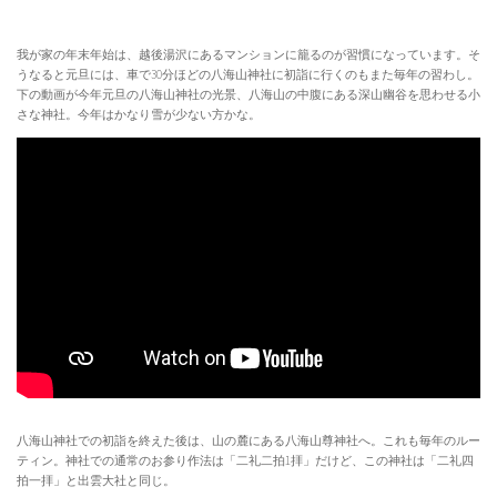
我が家の年末年始は、越後湯沢にあるマンションに籠るのが習慣になっています。そ
うなると元旦には、車で30分ほどの八海山神社に初詣に行くのもまた毎年の習わし。
下の動画が今年元旦の八海山神社の光景、八海山の中腹にある深山幽谷を思わせる小
さな神社。今年はかなり雪が少ない方かな。
八海山神社での初詣を終えた後は、山の麓にある八海山尊神社へ。これも毎年のルー
ティン。神社での通常のお参り作法は「二礼二拍1拝」だけど、この神社は「二礼四
拍一拝」と出雲大社と同じ。