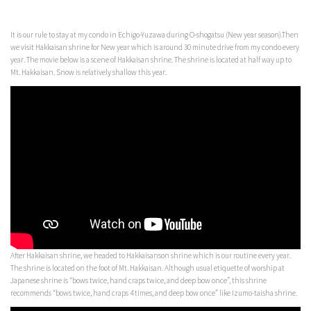
It is our rule to stay at my condo in Echigo-Yuzawa during O-shogatsu (New year season).Then
we visit Hakkaisan shrine for New year which is around 30 minute drive from my condo every
year. The movie below is a scene of Hakkaisan shrine. The shrine is located at half way up to
Mt. Hakkaisan. Snow is relatively shallow this year.
After Hakkaisan shrine, we headed to Hakkaisanson shrine which is our routine every year.
The shrine is located on the foot of Mt. Hakkaisan. Although usual etiquette of worship at
Japanese shrine is “bows twice, hand craps twice, and deep bow once”, this shrine
recommends “bows twice, hand craps 4 times, and deep bow once” like Izumo-taisha shrine.