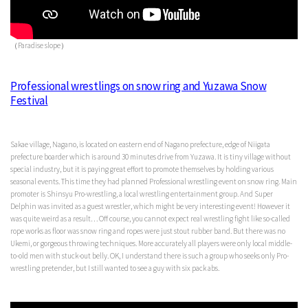
（Paradise slope）
Professional wrestlings on snow ring and Yuzawa Snow
Festival
Sakae village, Nagano, is located on eastern end of Nagano prefecture, edge of Niigata
prefecture boarder which is around 30 minutes drive from Yuzawa. It is tiny village without
special industry, but it is paying great effort to promote themselves by holding various
seasonal events. This time they had planned Professional wrestling event on snow ring. Main
promoter is Shinsyu Pro-wrestling, a local wrestling entertainment group. And Super
Delphin was invited as a guest wrestler, which might be very interesting event! However it
was quite weird as a result… Off course, you cannot expect real wrestling fight like so-called
rope works as floor was snow ring and ropes were just stout rubber band. But there was no
Ukemi, or gorgeous throwing techniques. More accurately all players were only local middle-
to-old men with stuck-out belly. OK, I understand there is such a group who seeks only Pro-
wrestling pretender, but I still wanted to see a guy with six pack abs.