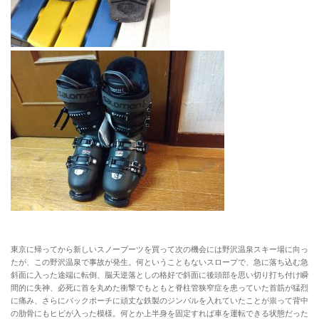
東京に帰ってから新しいスノーブーツを買って次の機会には野沢温泉スキー場に向っ
たが、この野沢温泉で事故が発生。何ということもないスロープで、急に落ち込む急
斜面に入った途端に転倒、脳天逆落としの格好で斜面に後頭部を思い切り打ち付け瞬
間的に失神、必死に首を丸めた衝撃でもともと脊柱管狭窄症を患っていた首筋が猛烈
に痛み、さらにバックポーチに頑丈な鉄製のジンバルを入れていたことが祟って背中
の肋骨にもヒビが入った模様。何とか上半身を固定すれば車を運転できる状態だった