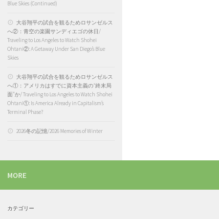
Blue Skies (Continued)
大谷翔平の試合を観るためロサンゼルス
へ②：青空の楽園サンディエゴの休日/
Traveling to Los Angeles to Watch Shohei
Ohtani②: A Getaway Under San Diego’s Blue
Skies
大谷翔平の試合を観るためロサンゼルス
へ①：アメリカはすでに資本主義の“終末局
面”か/ Traveling to Los Angeles to Watch Shohei
Ohtani①: Is America Already in Capitalism’s
Terminal Phase?
2026冬の記憶/2026 Memories of Winter
MORE
カテゴリー