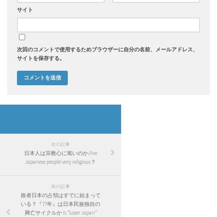
サイト
次回のコメントで使用するためブラウザーに自分の名前、メールアドレス、
サイトを保存する。
次の記事
日本人は宗教心に篤いのか/Are
Japanese people very religious？
前の記事
敗者日本の占領はすでに始まって
いる？『77年』は日本民族独自の
興亡サイクルか Is “Loser Japan”