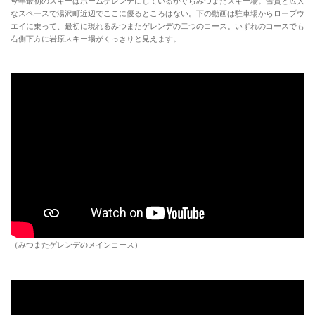
今年最初のスキーはホームゲレンデにしているかぐらみつまたスキー場。雪質と広大
なスペースで湯沢町近辺でここに優るところはない。下の動画は駐車場からロープウ
エイに乗って、最初に現れるみつまたゲレンデの二つのコース。いずれのコースでも
右側下方に岩原スキー場がくっきりと見えます。
（みつまたゲレンデのメインコース）