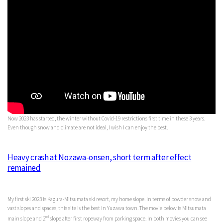
Now 2023 has started, the winter without Covid-19 restrictions first time in these 3 years.
Even though snow and climate are not ideal, I wish I can enjoy the best.
Heavy crash at Nozawa-onsen, short term after effect
remained
My first ski 2023 is Kagura-Mitsumata ski resort, my home slope. In terms of powder snow and
vast slopes and spaces, this site is the best in Yuzawa town. The movie below is Mitsumata
nd
main slope and 2
slope after first ropeway from parking space. In both movies you can see