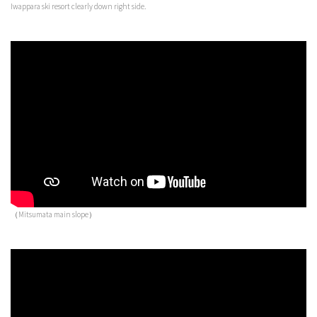
Iwappara ski resort clearly down right side.
（Mitsumata main slope）