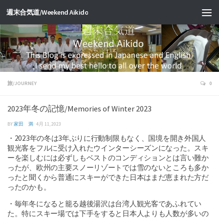
週末合気道/Weekend Aikido
旅/JOURNEY
0
2023年冬の記憶/Memories of Winter 2023
BY
家田 満
·
4月 11, 2023
・2023年の冬は3年ぶりに行動制限もなく、国境を開き外国人
観光客をフルに受け入れたウインターシーズンになった。スキ
ーを楽しむには必ずしもベストのコンディションとは言い難か
ったが、欧州の主要スノーリゾートでは雪のないところも多か
ったと聞くから普通にスキーができた日本はまだ恵まれた方だ
ったのかも。
・毎年冬になると籠る越後湯沢は台湾人観光客であふれてい
た。特にスキー場では下手をすると日本人よりも人数が多いの