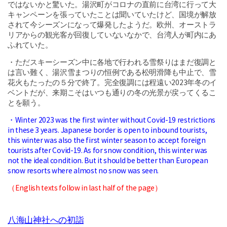
ではないかと驚いた。湯沢町がコロナの直前に台湾に行って大
キャンペーンを張っていたことは聞いていたけど、国境が解放
されて今シーズンになって爆発したようだ。欧州、オーストラ
リアからの観光客が回復していないなかで、台湾人が町内にあ
ふれていた。
・ただスキーシーズン中に各地で行われる雪祭りはまだ復調と
は言い難く、湯沢雪まつりの恒例である松明滑降も中止で、雪
花火もたったの５分で終了。完全復調には程遠い2023年冬のイ
ベントだが、来期こそはいつも通りの冬の光景が戻ってくるこ
とを願う。
・Winter 2023 was the first winter without Covid-19 restrictions
in these 3 years. Japanese border is open to inbound tourists,
this winter was also the first winter season to accept foreign
tourists after Covid-19. As for snow condition, this winter was
not the ideal condition. But it should be better than European
snow resorts where almost no snow was seen.
（English texts follow in last half of the page）
八海山神社への初詣