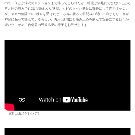
ので、何とか湯沢のマンションまで帰ってこられたが、呼吸が満足にできないほどの
首と胸の痛みで丸2日間眠れない状態。ヒビの入った肋骨は安静にして直すほかない
が、東京の病院でMRI検査を受けたところ首の後ろで椎間板の間に出血がありこれが
神経に触って痛んでいるらしい。丸々3週間ほど痛み止めを飲んで安静にする日々が
続いた。せめて負傷前の野沢温泉の様子をお見せします。
（毛無山山頂ゲレンデ）