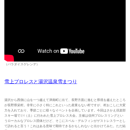
（パラダイスゲレンデ）
雪上プロレスと湯沢温泉雪まつり
湯沢から西側に山を一つ越えて津南町に出て、長野方面に進むと県境を越えたところ
が長野県栄村。非常に小さく特にこれといった産業もない村ですが、村おこしに大変
力を入れており、季節ごとに様々なイベントを企画しています。今回はさかえ倶楽部
スキー場で3/4（土）に行われた雪上プロレス大会。主催は信州プロレスリングとい
うローカルなプロレス団体だけど、そこにスペル・デルフィンがゲストレスラーとし
て訪れると言う！これはある意味で期待できるかもしれないと出かけてみた。ただ結