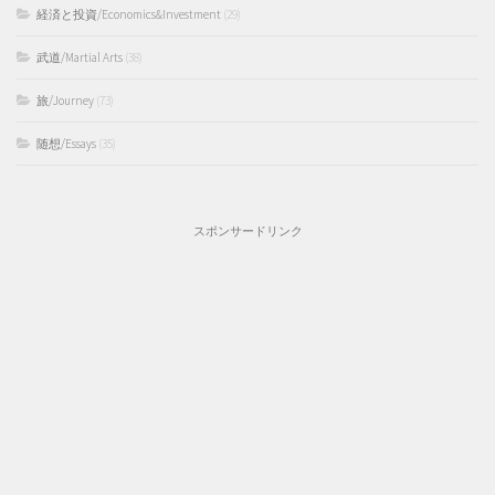
経済と投資/Economics&Investment
(29)
武道/Martial Arts
(38)
旅/Journey
(73)
随想/Essays
(35)
スポンサードリンク