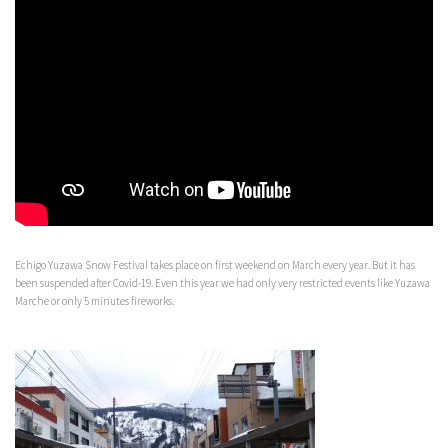
Echigo Yuzawa Snow Festival takes place on first weekend on March every year. But it has
been suspended after Covid-19. Even this year we had only very restricted events like Yuzawa
Marche or only 5 minutes fireworks.