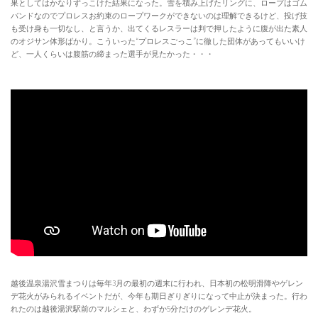
果としてはかなりずっこけた結果になった。雪を積み上げたリングに、ロープはゴム
バンドなのでプロレスお約束のロープワークができないのは理解できるけど、投げ技
も受け身も一切なし、と言うか、出てくるレスラーは判で押したように腹が出た素人
のオジサン体形ばかり。こういった“プロレスごっこ”に徹した団体があってもいいけ
ど、一人くらいは腹筋の締まった選手が見たかった・・・
越後温泉湯沢雪まつりは毎年3月の最初の週末に行われ、日本初の松明滑降やゲレン
デ花火がみられるイベントだが、今年も期日ぎりぎりになって中止が決まった。行わ
れたのは越後湯沢駅前のマルシェと、わずか5分だけのゲレンデ花火。