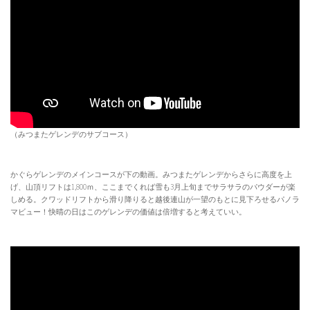
（みつまたゲレンデのサブコース）
かぐらゲレンデのメインコースが下の動画。みつまたゲレンデからさらに高度を上
げ、山頂リフトは1,800ｍ、ここまでくれば雪も3月上旬までサラサラのパウダーが楽
しめる。クワッドリフトから滑り降りると越後連山が一望のもとに見下ろせるパノラ
マビュー！快晴の日はこのゲレンデの価値は倍増すると考えていい。