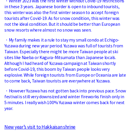
・Winter 2023 was the first winter without Covid-19 restrictions
in these 3 years. Japanese border is open to inbound tourists,
this winter was also the first winter season to accept foreign
tourists after Covid-19. As for snow condition, this winter was
not the ideal condition. But it should be better than European
snow resorts where almost no snow was seen.
・My family makes it a rule to stay my small condo at Echigo-
Yuzawa during new year period. Yuzawa was full of tourists from
Taiwan. Especially there might be more Taiwan people at ski
sites like Naeba or Kagura-Mitsumata than Japanese locals.
Although I had heard of Yuzawa campaign at Taiwan shortly
before Covid-19, this boom by Taiwan people looks very
explosive. While foreign tourists from Europe or Oceania are late
to come back, Taiwan tourists are everywhere at Yuzawa.
・However Yuzawa has not gotten back into previous pace. Snow
festival is still very downsized and winter fireworks finish only in
5 minutes. I really wish 100% Yuzawa winter comes back for next
year.
New year’s visit to Hakkaisan shrine