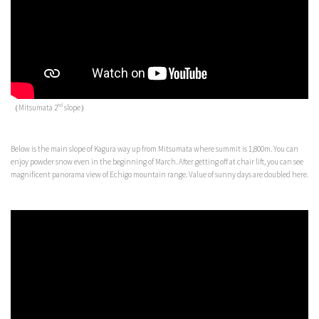
nd
（Mitsumata 2
slope）
Below is the main slope of Kagura way up from Mitsumata where summit is 1,800m. You can
enjoy powder snow even in the beginning of March. After getting off at chair lift, you can see
magnificent panorama view of Echigo mountain range. Value of sunny days are doubled here.