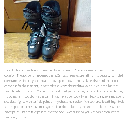
I bought brand new boots in Tokyo and went ahead to Nozawa-onsen ski resort in next
occasion. The accident happened there. On just an easy slope falling into big gap, I tumbled
down and fell from my back head almost upside down. I hit back head so hard that I lost
conscious for the moment, I also tried to squeeze the neck to avoid critical head hit that
made terrible neck pain. Moreover I carried hard gimbal on my back pack which cracked my
rib bones. I still could drive the car if I fixed my upper body. I went back to Yuzawa and spent
sleepless nights with terrible pains on my chest and neck which bothered breathing. I took
MRI inspection at hospital in Tokyo and found out bleedings between lumber disks which
made pains. I had to take pain reliever for next 3 weeks. I show you Nozawa-onsen scenes
before my injury.