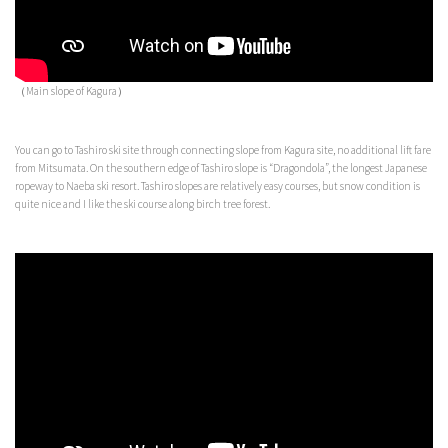
（Main slope of Kagura）
You can go to Tashiro ski site through connecting slope from Kagura site, no additional lift fare
from Mitsumata. On the southern edge of Tashiro slope is “Dragondola”, the longest Japanese
ropeway to Naeba ski resort. Tashiro slopes are relatively easy courses, but snow condition is
quite nice and I like the ski course along birch tree forest.