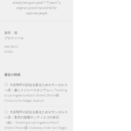
already being occupied ? “77 years” is
original cycle of rise and fall for
Japanese people
家田 満
プロフィール
Ieda Mann
Profile
最近の投稿
大谷翔平の試合を観るためロサンゼルス
へ④：遂にドジャースタジアムへ / Traveling
to Los Angeles to Watch Shohei Ohtani④:
Finally to the Dodger Stadium
大谷翔平の試合を観るためロサンゼルス
へ③：青空の楽園サンディエゴの休日
（続）/ Traveling to Los Angeles to Watch
Shohei Ohtani③: A Getaway Under San Diego’s