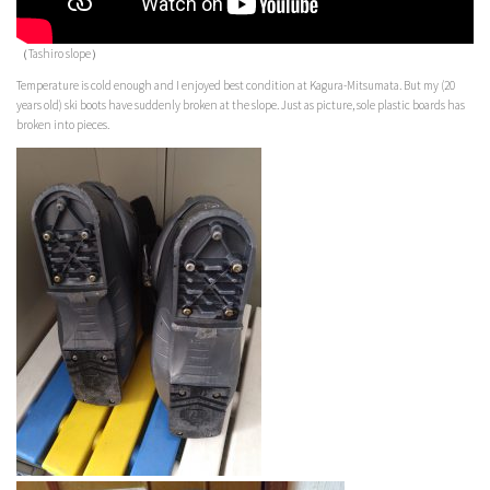
（Tashiro slope）
Temperature is cold enough and I enjoyed best condition at Kagura-Mitsumata. But my (20
years old) ski boots have suddenly broken at the slope. Just as picture, sole plastic boards has
broken into pieces.