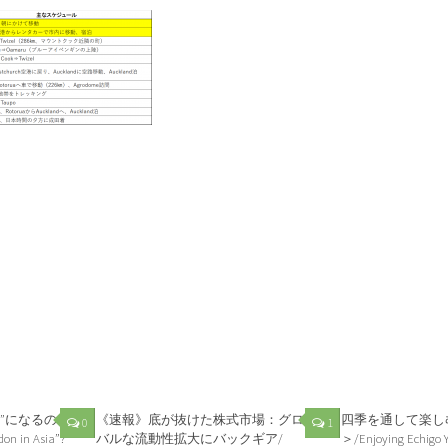
”になるの
《速報》底が抜けた株式市場：グロー
四季を通して楽し
0
1
don in Asia”?
バルな流動性拡大にバックギア/
＞/Enjoying Echigo 