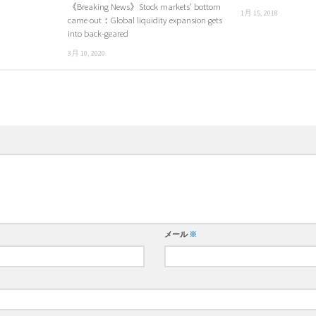
《Breaking News》Stock markets’ bottom
1月 15, 2018
came out：Global liquidity expansion gets
into back-geared
3月 10, 2020
メール
※