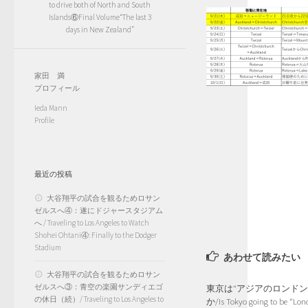
to drive both of North and South
Islands⑥Final Volume“The last 3
days in New Zealand”
家田 満
プロフィール
Ieda Mann
Profile
最近の投稿
大谷翔平の試合を観るためロサン
ゼルスへ④：遂にドジャースタジアム
へ / Traveling to Los Angeles to Watch
Shohei Ohtani④: Finally to the Dodger
Stadium
あわせて読みたい
大谷翔平の試合を観るためロサン
ゼルスへ③：青空の楽園サンディエゴ
東京は“アジアのロンドン
の休日（続）/ Traveling to Los Angeles to
か/Is Tokyo going to be “Lon