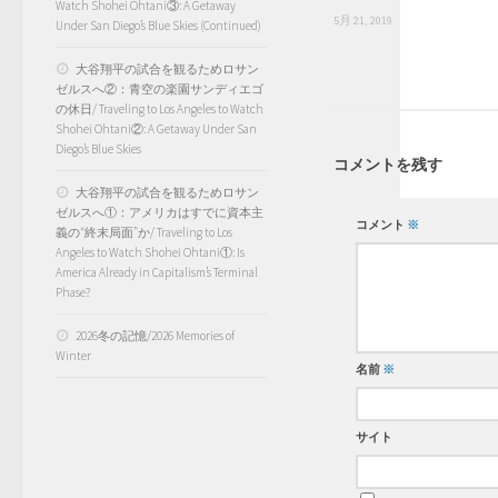
Watch Shohei Ohtani③: A Getaway
5月 21, 2019
Under San Diego’s Blue Skies (Continued)
大谷翔平の試合を観るためロサン
ゼルスへ②：青空の楽園サンディエゴ
の休日/ Traveling to Los Angeles to Watch
Shohei Ohtani②: A Getaway Under San
Diego’s Blue Skies
コメントを残す
大谷翔平の試合を観るためロサン
ゼルスへ①：アメリカはすでに資本主
コメント
※
義の“終末局面”か/ Traveling to Los
Angeles to Watch Shohei Ohtani①: Is
America Already in Capitalism’s Terminal
Phase?
2026冬の記憶/2026 Memories of
Winter
名前
※
サイト