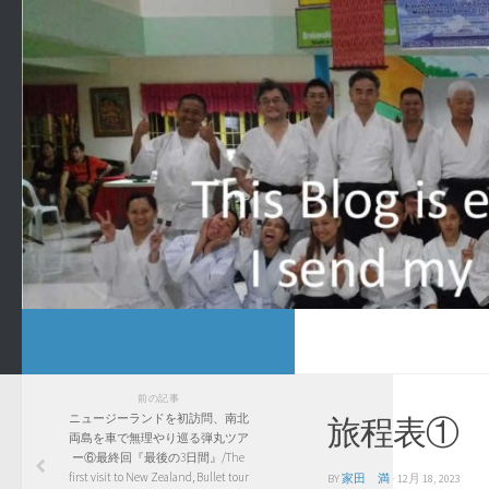
前の記事
ニュージーランドを初訪問、南北
旅程表①
両島を車で無理やり巡る弾丸ツア
ー⑥最終回『最後の3日間』/The
first visit to New Zealand, Bullet tour
BY
家田 満
·
12月 18, 2023