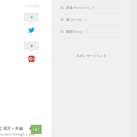
シェアする
武道/Martial Arts
(38)
0
旅/Journey
(73)
随想/Essays
(35)
0
スポンサードリンク
む湯沢＜冬編
0
Yuzawa through a year